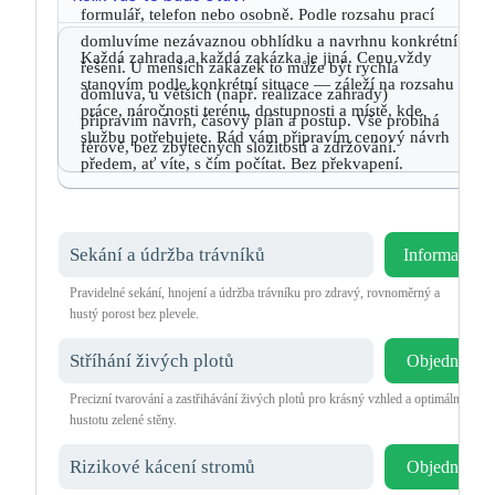
formulář, telefon nebo osobně. Podle rozsahu prací
domluvíme nezávaznou obhlídku a navrhnu konkrétní
Každá zahrada a každá zakázka je jiná. Cenu vždy
řešení. U menších zakázek to může být rychlá
stanovím podle konkrétní situace — záleží na rozsahu
domluva, u větších (např. realizace zahrady)
práce, náročnosti terénu, dostupnosti a místě, kde
připravím návrh, časový plán a postup. Vše probíhá
službu potřebujete. Rád vám připravím cenový návrh
férově, bez zbytečných složitostí a zdržování.
předem, ať víte, s čím počítat. Bez překvapení.
Sekání a údržba trávníků
Informace
Pravidelné sekání, hnojení a údržba trávníku pro zdravý, rovnoměrný a
hustý porost bez plevele.
Stříhání živých plotů
Objednat
Precizní tvarování a zastřihávání živých plotů pro krásný vzhled a optimální
hustotu zelené stěny.
Rizikové kácení stromů
Objednat