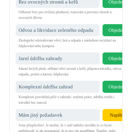
Řez ovocných stromů a keřů
Objednat
Odborné řezy pro zvýšení plodnosti, tvarování a prevenci chorob u
ovocných dřevin.
Odvoz a likvidace zeleného odpadu
Objednat
Ekologické odstraňování větví, listí a odpadu s následnou recyklací na
štěpkování nebo kompost.
Jarní údržba zahrady
Objednat
Sázení živých plotů, stříhání větví stromů a keřů, příprava trávníku, odvoz
odpadu, prořez a kácení, štěpkování.
Komplexní údržba zahrad
Objednat
Komplexní pravidelná péče o zahradu: sezónní práce, údržba rostlin i
trávníků bez starostí.
Mám jiný požadavek
Napište
Jsme přizpůsobiví. Je možné, že v naší nabídce nevidíte to co byste
potřebovali, to ale neznamená, že to pro vás neuděláme. Napište, nebo