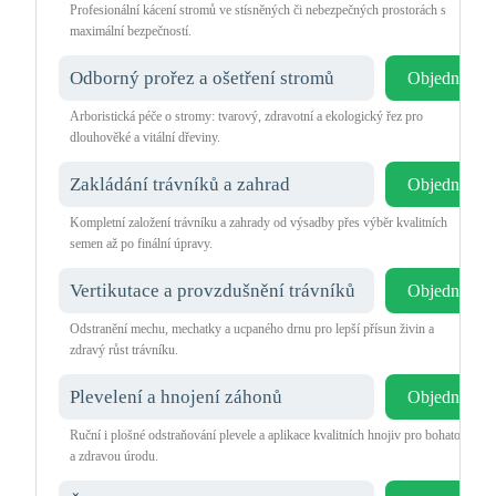
Profesionální kácení stromů ve stísněných či nebezpečných prostorách s
maximální bezpečností.
Odborný prořez a ošetření stromů
Objednat
Arboristická péče o stromy: tvarový, zdravotní a ekologický řez pro
dlouhověké a vitální dřeviny.
Zakládání trávníků a zahrad
Objednat
Kompletní založení trávníku a zahrady od výsadby přes výběr kvalitních
semen až po finální úpravy.
Vertikutace a provzdušnění trávníků
Objednat
Odstranění mechu, mechatky a ucpaného drnu pro lepší přísun živin a
zdravý růst trávníku.
Plevelení a hnojení záhonů
Objednat
Ruční i plošné odstraňování plevele a aplikace kvalitních hnojiv pro bohatou
a zdravou úrodu.