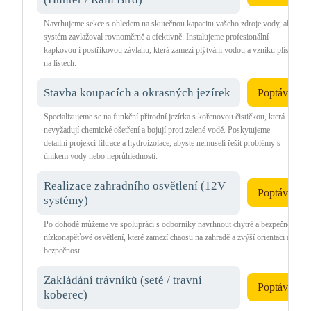
Navrhujeme sekce s ohledem na skutečnou kapacitu vašeho zdroje vody, aby
systém zavlažoval rovnoměrně a efektivně. Instalujeme profesionální
kapkovou i postřikovou závlahu, která zamezí plýtvání vodou a vzniku plísní
na listech.
Stavba koupacích a okrasných jezírek
Poptávka
Specializujeme se na funkční přírodní jezírka s kořenovou čističkou, která
nevyžadují chemické ošetření a bojují proti zelené vodě. Poskytujeme
detailní projekci filtrace a hydroizolace, abyste nemuseli řešit problémy s
únikem vody nebo neprůhledností.
Realizace zahradního osvětlení (12V
Poptávka
systémy)
Po dohodě můžeme ve spolupráci s odborníky navrhnout chytré a bezpečné
nízkonapěťové osvětlení, které zamezí chaosu na zahradě a zvýší orientaci a
bezpečnost.
Zakládání trávníků (seté / travní
Poptávka
koberec)