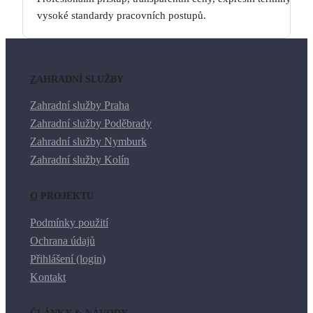
vysoké standardy pracovních postupů.
ZAHRADNÍ SLUŽBY
Zahradní služby Praha
Zahradní služby Poděbrady
Zahradní služby Nymburk
Zahradní služby Kolín
O PROJEKTU
Podmínky použití
Ochrana údajů
Přihlášení (login)
Kontakt