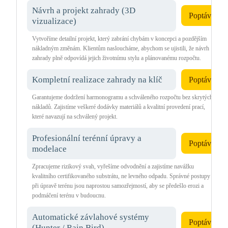
Návrh a projekt zahrady (3D
Poptávka
vizualizace)
Vytvoříme detailní projekt, který zabrání chybám v koncepci a pozdějším
nákladným změnám. Klientům nasloucháme, abychom se ujistili, že návrh
zahrady plně odpovídá jejich životnímu stylu a plánovanému rozpočtu.
Kompletní realizace zahrady na klíč
Poptávka
Garantujeme dodržení harmonogramu a schváleného rozpočtu bez skrytých
nákladů. Zajistíme veškeré dodávky materiálů a kvalitní provedení prací,
které navazují na schválený projekt.
Profesionální terénní úpravy a
Poptávka
modelace
Zpracujeme rizikový svah, vyřešíme odvodnění a zajistíme navážku
kvalitního certifikovaného substrátu, ne levného odpadu. Správné postupy
při úpravě terénu jsou naprostou samozřejmostí, aby se předešlo erozi a
podmáčení terénu v budoucnu.
Automatické závlahové systémy
Poptávka
(Hunter / Rain Bird)