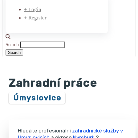
+ Login
+ Register
Search
Zahradní práce
Úmyslovice
Hledáte profesionální
zahradnické služby v
Úmyslovicích
a okrese
Nymburk
?