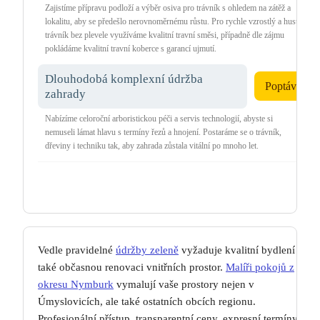
Zajistíme přípravu podloží a výběr osiva pro trávník s ohledem na zátěž a
lokalitu, aby se předešlo nerovnoměrnému růstu. Pro rychle vzrostlý a hustý
trávník bez plevele využíváme kvalitní travní směsi, případně dle zájmu
pokládáme kvalitní travní koberce s garancí ujmutí.
Dlouhodobá komplexní údržba
Poptávka
zahrady
Nabízíme celoroční arboristickou péči a servis technologií, abyste si
nemuseli lámat hlavu s termíny řezů a hnojení. Postaráme se o trávník,
dřeviny i techniku tak, aby zahrada zůstala vitální po mnoho let.
Vedle pravidelné
údržby zeleně
vyžaduje kvalitní bydlení
také občasnou renovaci vnitřních prostor.
Malíři pokojů z
okresu Nymburk
vymalují vaše prostory nejen v
Úmyslovicích, ale také ostatních obcích regionu.
Profesionální přístup, transparentní ceny, expresní termíny a