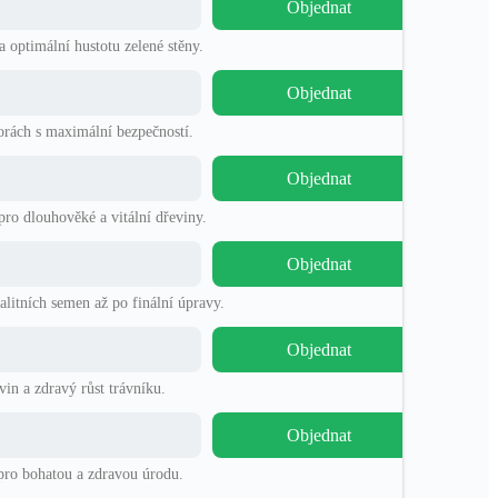
Objednat
a optimální hustotu zelené stěny.
Objednat
orách s maximální bezpečností.
Objednat
pro dlouhověké a vitální dřeviny.
Objednat
litních semen až po finální úpravy.
Objednat
in a zdravý růst trávníku.
Objednat
 pro bohatou a zdravou úrodu.