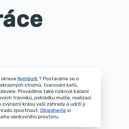
ráce
 okrese
Nymburk
? Postaráme se o
i okrasných stromů, tvarování keřů,
plevele. Provádíme také rizikové kácení
vých trávníků, pokládku mulče, realizaci
 zvýrazní krásu vaší zahrady a udrží ji
ahradu zpustnout.
Objednejte
si
ašeho venkovního prostoru.