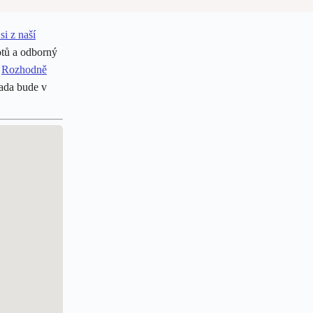
si z naší
otů a odborný
?
Rozhodně
rada bude v