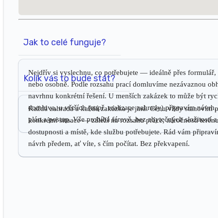
Jak to celé funguje?
Nejdřív si vyslechnu, co potřebujete — ideálně přes formulář, 
Kolik vás to bude stát?
nebo osobně. Podle rozsahu prací domluvíme nezávaznou obh
navrhnu konkrétní řešení. U menších zakázek to může být ryc
domluva, u větších (např. realizace zahrady) připravím návrh
Každá zahrada a každá zakázka je jiná. Cenu vždy stanovím 
plán a postup. Vše probíhá férově, bez zbytečných složitostí a
konkrétní situace — záleží na rozsahu práce, náročnosti terénu
dostupnosti a místě, kde službu potřebujete. Rád vám připra
návrh předem, ať víte, s čím počítat. Bez překvapení.