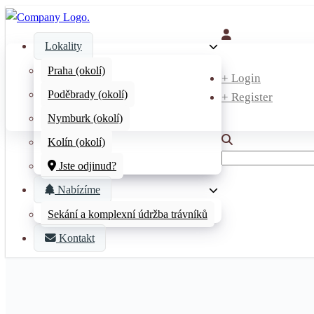
MAIN
Lokality
NAVIGATION
Praha (okolí)
+ Login
Poděbrady (okolí)
+ Register
Nymburk (okolí)
Kolín (okolí)
Search
Jste odjinud?
Nabízíme
Sekání a komplexní údržba trávníků
Kontakt