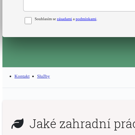
Pro
Souhlasím se
zásadami
a
podmínkami
.
odeslání
musite
odsouhlasit
naše
podmínky.
Kontakt
Služby
Jaké zahradní prác