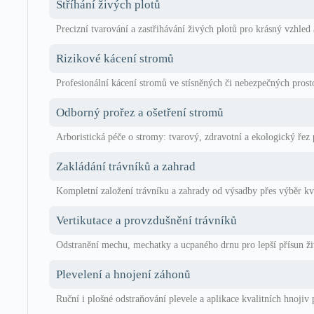
Stříhání živých plotů
Precizní tvarování a zastřihávání živých plotů pro krásný vzhled 
Rizikové kácení stromů
Profesionální kácení stromů ve stísněných či nebezpečných prost
Odborný prořez a ošetření stromů
Arboristická péče o stromy: tvarový, zdravotní a ekologický řez 
Zakládání trávníků a zahrad
Kompletní založení trávníku a zahrady od výsadby přes výběr kva
Vertikutace a provzdušnění trávníků
Odstranění mechu, mechatky a ucpaného drnu pro lepší přísun živ
Plevelení a hnojení záhonů
Ruční i plošné odstraňování plevele a aplikace kvalitních hnojiv