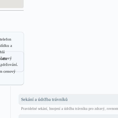
telefon
lídku a
hlá
, časový
podle
 zdržování.
,
vím cenový
Sekání a údržba trávníků
Pravidelné sekání, hnojení a údržba trávníku pro zdravý, rovnom