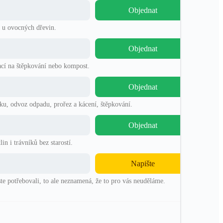
Objednat
b u ovocných dřevin.
Objednat
lací na štěpkování nebo kompost.
Objednat
íku, odvoz odpadu, prořez a kácení, štěpkování.
Objednat
n i trávníků bez starostí.
Napište
ste potřebovali, to ale neznamená, že to pro vás neuděláme.