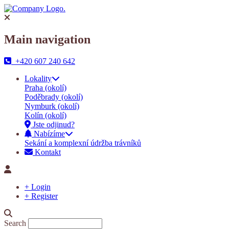
Main navigation
+420 607 240 642
Lokality
Praha (okolí)
Poděbrady (okolí)
Nymburk (okolí)
Kolín (okolí)
Jste odjinud?
Nabízíme
Sekání a komplexní údržba trávníků
Kontakt
+ Login
+ Register
Search