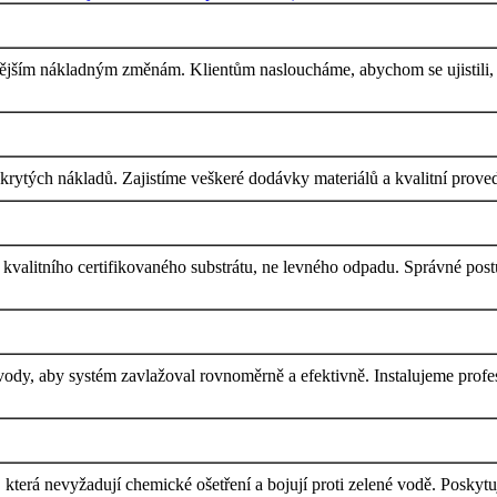
dějším nákladným změnám. Klientům nasloucháme, abychom se ujistili, ž
tých nákladů. Zajistíme veškeré dodávky materiálů a kvalitní proveden
kvalitního certifikovaného substrátu, ne levného odpadu. Správné postu
dy, aby systém zavlažoval rovnoměrně a efektivně. Instalujeme profes
 která nevyžadují chemické ošetření a bojují proti zelené vodě. Poskytuje