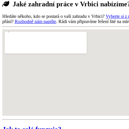
Jaké zahradní práce v Vrbici nabízíme
Hledáte někoho, kdo se postará o vaši zahradu v Vrbici?
Vyberte si z
přání?
Rozhodně nám napište
. Rádi vám připravíme řešení šité na mír