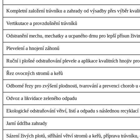
Kompletní založení trávníku a zahrady od výsadby přes výběr kvalit
Vertikutace a provzdušnění trávníků
Odstranění mechu, mechatky a ucpaného drnu pro lepší přísun živin 
Plevelení a hnojení záhonů
Ruční i plošné odstraňování plevele a aplikace kvalitních hnojiv pr
Řez ovocných stromů a keřů
Odborné řezy pro zvýšení plodnosti, tvarování a prevenci chorob u
Odvoz a likvidace zeleného odpadu
Ekologické odstraňování větví, listí a odpadu s následnou recyklac
Jarní údržba zahrady
Sázení živých plotů, stříhání větví stromů a keřů, příprava trávníku