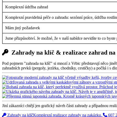
Komplexní údržba zahrad
Komplexní pravidelná péče o zahradu: sezónní práce, údržba rostlin i
Mám jiný požadavek
Jsme přizpůsobiví. Je možné, že v naší nabídce nevidíte to co byste
Zahrady na klíč & realizace zahrad na
Pod pojmem "zahrada na klíč" si mnozí z Vrbic představují něco jinéh
zahradních prvků (pergoly, jezírka, chodníky, cestičky) a počítá i s 
Jiní zákazníci chtějí jen grafický návrh části zahrady a případnou real
Zahrady na klíč
Komplexní realizace zahrady na zakázku.
607 