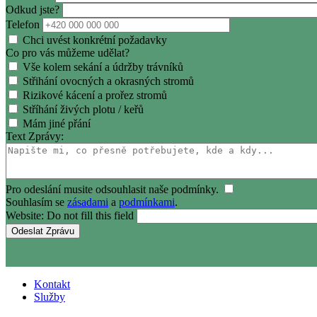
Odkud jste?
Telefon
Chci uvést konkrétní požadavky
Co pro vás můžeme udělat?
Vše kolem sekání a údržby trávníků
Střihání ovocných a okrasných stromů
Rizikové kácení a prořez stromů
Stříhání živých plotu / keřů
Mám jiné přání
Text Zprávy:
Pro odeslání musite odsouhlasit naše podmínky.
Souhlasím se
zásadami
a
podmínkami
.
Website: Do not fill this field
Kontakt
Služby