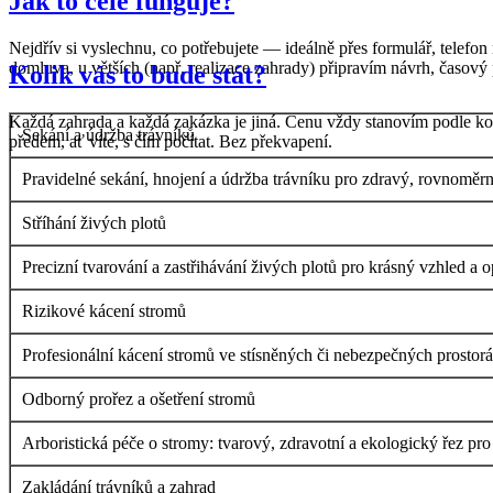
Jak to celé funguje?
Nejdřív si vyslechnu, co potřebujete — ideálně přes formulář, telef
domluva, u větších (např. realizace zahrady) připravím návrh, časový 
Kolik vás to bude stát?
Každá zahrada a každá zakázka je jiná. Cenu vždy stanovím podle kon
Sekání a údržba trávníků
předem, ať víte, s čím počítat. Bez překvapení.
Pravidelné sekání, hnojení a údržba trávníku pro zdravý, rovnoměrn
Stříhání živých plotů
Precizní tvarování a zastřihávání živých plotů pro krásný vzhled a o
Rizikové kácení stromů
Profesionální kácení stromů ve stísněných či nebezpečných prostor
Odborný prořez a ošetření stromů
Arboristická péče o stromy: tvarový, zdravotní a ekologický řez pro
Zakládání trávníků a zahrad