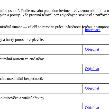
on nebo osobně. Podle rozsahu prací domluvíme nezávaznou obhlídku a 
plán a postup. Vše probíhá férově, bez zbytečných složitostí a zdržován
krétní situace — záleží na rozsahu práce, náročnosti terénu, dostupnos
Informace
ý a hustý porost bez plevele.
Objednat
ptimální hustotu zelené stěny.
Objednat
ách s maximální bezpečností.
Objednat
 dlouhověké a vitální dřeviny.
Objednat