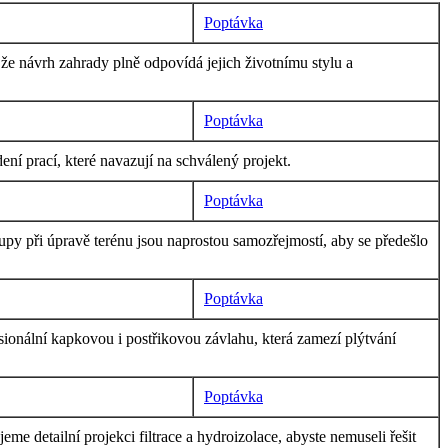
Poptávka
e návrh zahrady plně odpovídá jejich životnímu stylu a
Poptávka
í prací, které navazují na schválený projekt.
Poptávka
py při úpravě terénu jsou naprostou samozřejmostí, aby se předešlo
Poptávka
ionální kapkovou i postřikovou závlahu, která zamezí plýtvání
Poptávka
me detailní projekci filtrace a hydroizolace, abyste nemuseli řešit