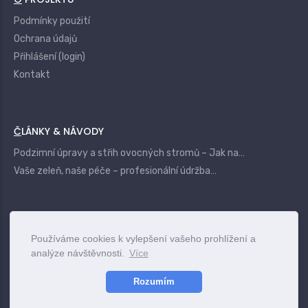
Podmínky použití
Ochrana údajů
Přihlášení (login)
Kontakt
ČLÁNKY & NÁVODY
Podzimní úpravy a střih ovocných stromů – Jak na…
Vaše zeleň, naše péče – profesionální údržba…
|
Login
Terms
Privacy
Contact
Používáme cookies k vylepšení vašeho prohlížení a
analýze návštěvnosti.
Více
www.vszahrady.cz
© 2025
Rozumím