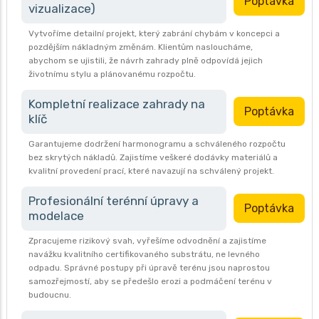
Poptávka
vizualizace)
Vytvoříme detailní projekt, který zabrání chybám v koncepci a
pozdějším nákladným změnám. Klientům nasloucháme,
abychom se ujistili, že návrh zahrady plně odpovídá jejich
životnímu stylu a plánovanému rozpočtu.
Kompletní realizace zahrady na
Poptávka
klíč
Garantujeme dodržení harmonogramu a schváleného rozpočtu
bez skrytých nákladů. Zajistíme veškeré dodávky materiálů a
kvalitní provedení prací, které navazují na schválený projekt.
Profesionální terénní úpravy a
Poptávka
modelace
Zpracujeme rizikový svah, vyřešíme odvodnění a zajistíme
navážku kvalitního certifikovaného substrátu, ne levného
odpadu. Správné postupy při úpravě terénu jsou naprostou
samozřejmostí, aby se předešlo erozi a podmáčení terénu v
budoucnu.