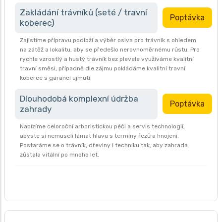
Zakládání trávníků (seté / travní
Poptávka
koberec)
Zajistíme přípravu podloží a výběr osiva pro trávník s ohledem
na zátěž a lokalitu, aby se předešlo nerovnoměrnému růstu. Pro
rychle vzrostlý a hustý trávník bez plevele využíváme kvalitní
travní směsi, případně dle zájmu pokládáme kvalitní travní
koberce s garancí ujmutí.
Dlouhodobá komplexní údržba
Poptávka
zahrady
Nabízíme celoroční arboristickou péči a servis technologií,
abyste si nemuseli lámat hlavu s termíny řezů a hnojení.
Postaráme se o trávník, dřeviny i techniku tak, aby zahrada
zůstala vitální po mnoho let.