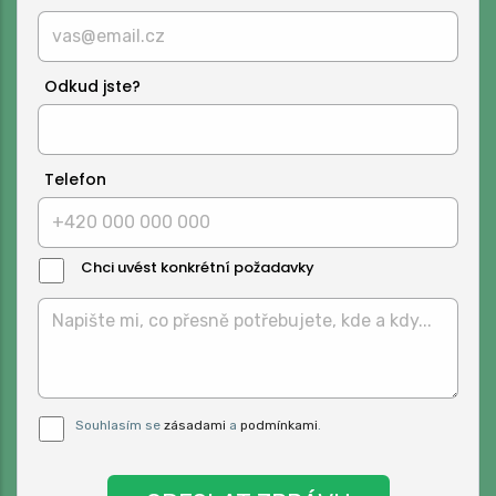
Odkud jste?
Telefon
Chci uvést konkrétní požadavky
Text
Zprávy:
Pro odeslání musite odsouhlasit naše
Souhlasím se
zásadami
a
podmínkami
.
podmínky.