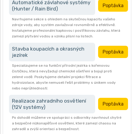
Automatické závlahové systémy
Poptávka
(Hunter / Rain Bird)
Navrhujeme sekce s ohledem na skutečnou kapacitu vašeho
zdroje vody, aby systém zavlažoval rovnoměrně a efektivně.
Instalujeme profesionální kapkovou i postřikovou závlahu, která
zamezí plýtvání vodou a vzniku plísní na listech.
Stavba koupacích a okrasných
Poptávka
jezírek
Specializujeme se na funkční přírodní jezírka s kořenovou
čističkou, která nevyžadují chemické ošetření a bojují proti
zelené vodě. Poskytujeme detailní projekci filtrace a
hydroizolace, abyste nemuseli řešit problémy s únikem vody
nebo neprůhledností.
Realizace zahradního osvětlení
Poptávka
(12V systémy)
Po dohodě můžeme ve spolupráci s odborníky navrhnout chytré
a bezpečné nízkonapěťové osvětlení, které zamezí chaosu na
zahradě a zvýší orientaci a bezpečnost.