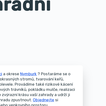
radní
ci
a okrese
Nymburk
? Postaráme se o
i okrasných stromů, tvarování keřů,
plevele. Provádíme také rizikové kácení
vých trávníků, pokládku mulče, realizaci
 zvýrazní krásu vaší zahrady a udrží ji
ahradu zpustnout.
Objednejte
si
ašeho venkovního prostoru.