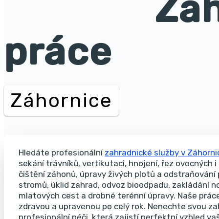
Zah
práce
Záhornice
Hledáte profesionální
zahradnické služby v Záhorni
sekání trávníků, vertikutaci, hnojení, řez ovocných 
čištění záhonů, úpravy živých plotů a odstraňování 
stromů, úklid zahrad, odvoz bioodpadu, zakládání no
mlatových cest a drobné terénní úpravy.
Naše práce
zdravou a upravenou po celý rok. Nenechte svou z
profesionální péči, která zajistí perfektní vzhled v