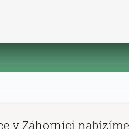
e v Záhornici nabízíme