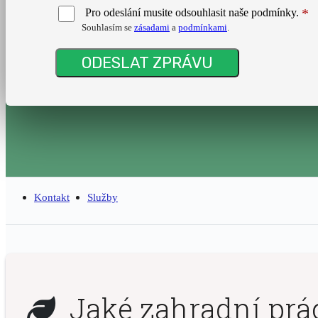
Pro odeslání musite odsouhlasit naše podmínky.
Souhlasím se
zásadami
a
podmínkami
.
Kontakt
Služby
Jaké zahradní prác