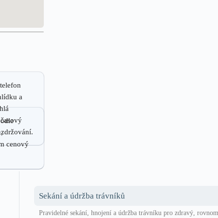
telefon
lídku a
hlá
, časový
podle
 zdržování.
,
vím cenový
Sekání a údržba trávníků
Pravidelné sekání, hnojení a údržba trávníku pro zdravý, rovnom