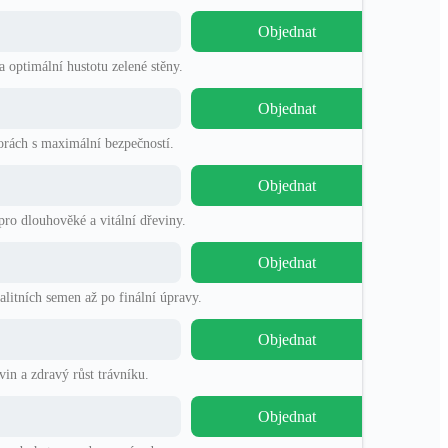
Objednat
a optimální hustotu zelené stěny.
Objednat
orách s maximální bezpečností.
Objednat
pro dlouhověké a vitální dřeviny.
Objednat
litních semen až po finální úpravy.
Objednat
in a zdravý růst trávníku.
Objednat