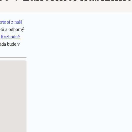
rte si z naší
otů a odborný
?
Rozhodně
rada bude v