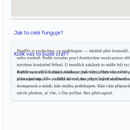
Jak to celé funguje?
Nejdřív si vyslechnu, co potřebujete — ideálně přes formulář, 
Kolik vás to bude stát?
nebo osobně. Podle rozsahu prací domluvíme nezávaznou obh
navrhnu konkrétní řešení. U menších zakázek to může být ryc
domluva, u větších (např. realizace zahrady) připravím návrh
Každá zahrada a každá zakázka je jiná. Cenu vždy stanovím 
plán a postup. Vše probíhá férově, bez zbytečných složitostí a
konkrétní situace — záleží na rozsahu práce, náročnosti terénu
dostupnosti a místě, kde službu potřebujete. Rád vám připra
návrh předem, ať víte, s čím počítat. Bez překvapení.