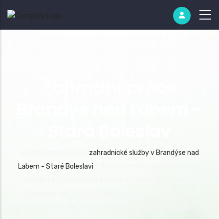
Zahradní práce
Brandýs nad Labem -
Stará Boleslav
Hledáte profesionální
zahradnické služby v Brandýse nad
Labem - Staré Boleslavi
? Postaráme se o sekání trávníků,
vertikutaci, hnojení, řez ovocných i okrasných stromů,
tvarování keřů, čištění záhonů, úpravy živých plotů a
odstraňování plevele. Provádíme také rizikové kácení stromů,