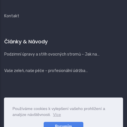
Kontakt
Články & Návody
Podzimní úpravy a střih ovocných stromů – Jak na…
Vaše zeleň, naše péče – profesionální údržba…
Používáme cookies k vylepšení vašeho prohlížení a
|
Login
Terms
Privacy
Contact
analýze návštěvnosti.
Více
© 2025
www.vszahrady.cz
Rozumím