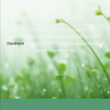
úklid zahrad, odvoz bioodpadu, zakládání nových trávníků,
pokládku mulče, realizaci mlatových cest a drobné terénní
úpravy.
Naše práce zvýrazní krásu vaší zahrady a udrží ji zdravou a
upravenou po celý rok. Nenechte svou zahradu zpustnout.
Objednejte
si profesionální péči, která zajistí perfektní vzhled
vašeho venkovního prostoru.