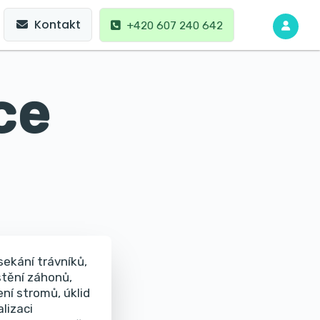
Kontakt
+420 607 240 642
ce
ekání trávníků,
štění záhonů,
ní stromů, úklid
lizaci