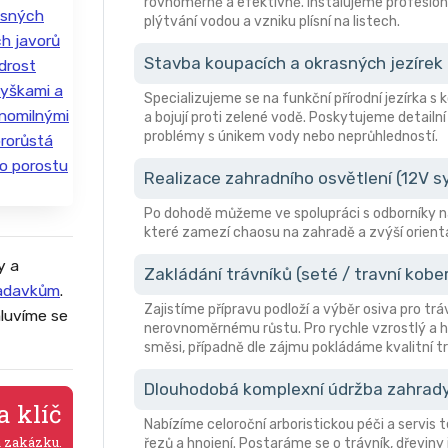
rovnoměrně a efektivně. Instalujeme profesion
plýtvání vodou a vzniku plísní na listech.
Stavba koupacích a okrasných jezírek
Specializujeme se na funkční přírodní jezírka s
a bojují proti zelené vodě. Poskytujeme detailní
problémy s únikem vody nebo neprůhledností.
Realizace zahradního osvětlení (12V 
Po dohodě můžeme ve spolupráci s odborníky n
které zamezí chaosu na zahradě a zvýší orient
y a
Zakládání trávníků (seté / travní kobe
žadavkům
.
Zajistíme přípravu podloží a výběr osiva pro trá
luvíme se
nerovnoměrnému růstu. Pro rychle vzrostlý a hu
směsi, případně dle zájmu pokládáme kvalitní tr
Dlouhodobá komplexní údržba zahrad
a klíč
Nabízíme celoroční arboristickou péči a servis 
a zakázku.
řezů a hnojení. Postaráme se o trávník, dřeviny 