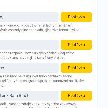
e)
Poptávka
ybám v koncepci a pozdějším nákladným změnám.
ávrh zahrady plně odpovídá jejich životnímu stylu a
Poptávka
ného rozpočtu bez skrytých nákladů. Zajistíme
prací, které navazují na schválený projekt.
ace
Poptávka
a zajistíme navážku kvalitního certifikovaného
 při úpravě terénu jsou naprostou samozřejmostí, aby
nu.
r / Rain Bird)
Poptávka
citu vašeho zdroje vody, aby systém zavlažoval