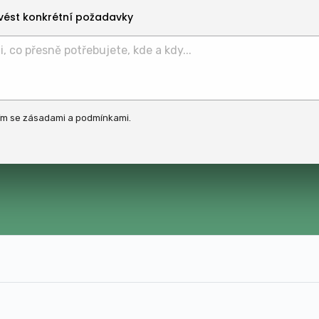
vést konkrétní požadavky
ím se
zásadami
a
podmínkami
.
t