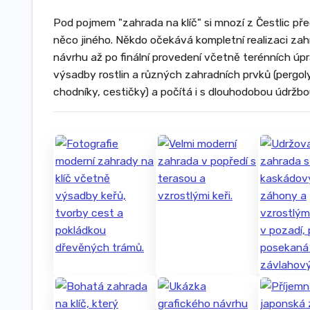
Pod pojmem "zahrada na klíč" si mnozí z Čestlic pře
něco jiného. Někdo očekává kompletní realizaci za
návrhu až po finální provedení včetně terénních úpr
výsadby rostlin a různých zahradních prvků (pergoly,
chodníky, cestičky) a počítá i s dlouhodobou údržbo