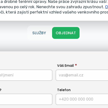
a drobné terénní úpravy.
Naše práce zvýrazní krásu vaší 
ravenou po celý rok. Nenechte svou zahradu zpustnout.
O
éči, která zajistí perfektní vzhled vašeho venkovního pro
SLUŽBY
OBJEDNAT
Váš Email
?
Telefon