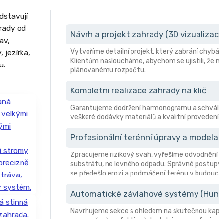
dstavují
hrady od
Návrh a projekt zahrady (3D vizualizac
av,
Vytvoříme detailní projekt, který zabrání ch
 jezírka,
Klientům nasloucháme, abychom se ujistili, že n
u.
plánovanému rozpočtu.
Kompletní realizace zahrady na klíč
Garantujeme dodržení harmonogramu a schvále
veškeré dodávky materiálů a kvalitní provedení 
Profesionální terénní úpravy a model
Zpracujeme rizikový svah, vyřešíme odvodnění 
substrátu, ne levného odpadu. Správné postupy
se předešlo erozi a podmáčení terénu v budouc
Automatické závlahové systémy (Hunte
Navrhujeme sekce s ohledem na skutečnou kapa