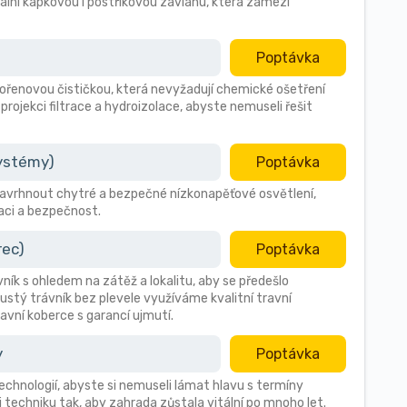
ální kapkovou i postřikovou závlahu, která zamezí
Poptávka
 kořenovou čističkou, která nevyžadují chemické ošetření
 projekci filtrace a hydroizolace, abyste nemuseli řešit
systémy)
Poptávka
avrhnout chytré a bezpečné nízkonapěťové osvětlení,
aci a bezpečnost.
rec)
Poptávka
vník s ohledem na zátěž a lokalitu, aby se předešlo
stý trávník bez plevele využíváme kvalitní travní
avní koberce s garancí ujmutí.
y
Poptávka
technologií, abyste si nemuseli lámat hlavu s termíny
i techniku tak, aby zahrada zůstala vitální po mnoho let.