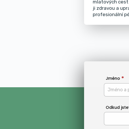
mlatových cest 
ji zdravou a up
profesionální p
Jméno
Odkud jste