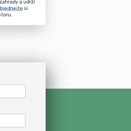
zahrady a udrží
bjednejte
si
storu.