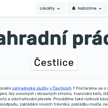
MAIN
NAVIGATION
Lokality
Nabízíme
ahradní prá
Čestlice
onální
zahradnické služby v Čestlicích
? Postaráme se o s
jení, řez ovocných i okrasných stromů, tvarování keřů, či
lotů a odstraňování plevele. Provádíme také rizikové káce
ioodpadu, zakládání nových trávníků, pokládku mulče, rea