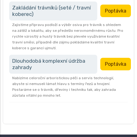
Zakládání trávníků (seté / travní
Poptávka
koberec)
Zajistíme přípravu podloží a výběr osiva pro trávník s ohledem
na zátěž a lokalitu, aby se předešlo nerovnoměrnému růstu. Pro
rychle vzrostlý a hustý trávník bez plevele využíváme kvalitní
travní směsi, případně dle zájmu pokládáme kvalitní travní
koberce s garancí ujmutí.
Dlouhodobá komplexní údržba
Poptávka
zahrady
Nabízíme celoroční arboristickou péči a servis technologií,
abyste si nemuseli lámat hlavu s termíny řezů a hnojení.
Postaráme se o trávník, dřeviny i techniku tak, aby zahrada
zůstala vitální po mnoho let.