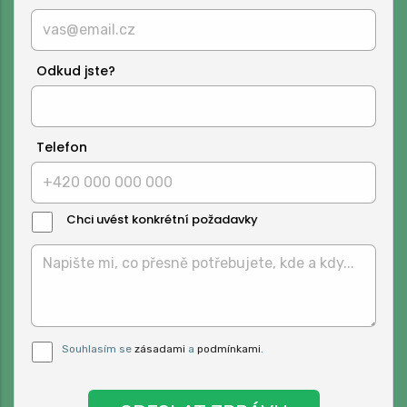
Odkud jste?
Telefon
Chci uvést konkrétní požadavky
Text
Zprávy:
Pro odeslání musite odsouhlasit naše
Souhlasím se
zásadami
a
podmínkami
.
podmínky.