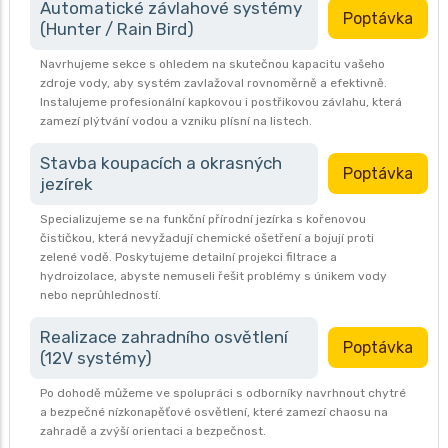
Automatické závlahové systémy
Poptávka
(Hunter / Rain Bird)
Navrhujeme sekce s ohledem na skutečnou kapacitu vašeho
zdroje vody, aby systém zavlažoval rovnoměrně a efektivně.
Instalujeme profesionální kapkovou i postřikovou závlahu, která
zamezí plýtvání vodou a vzniku plísní na listech.
Stavba koupacích a okrasných
Poptávka
jezírek
Specializujeme se na funkční přírodní jezírka s kořenovou
čističkou, která nevyžadují chemické ošetření a bojují proti
zelené vodě. Poskytujeme detailní projekci filtrace a
hydroizolace, abyste nemuseli řešit problémy s únikem vody
nebo neprůhledností.
Realizace zahradního osvětlení
Poptávka
(12V systémy)
Po dohodě můžeme ve spolupráci s odborníky navrhnout chytré
a bezpečné nízkonapěťové osvětlení, které zamezí chaosu na
zahradě a zvýší orientaci a bezpečnost.