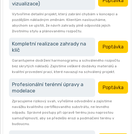
Poptávka
vizualizace)
Vytvoříme detailní projekt, který zabrání chybám v koncepci a
pozdějším nákladným změnám. Klientům nasloucháme,
abychom se ujistili, že návrh zahrady plně odpovídá jejich
životnímu stylu a plánovanému rozpočtu.
Kompletní realizace zahrady na
Poptávka
klíč
Garantujeme dodržení harmonogramu a schváleného rozpočtu
bez skrytých nákladů. Zajistíme veškeré dodávky materiálů a
kvalitní provedení prací, které navazují na schválený projekt.
Profesionální terénní úpravy a
Poptávka
modelace
Zpracujeme rizikový svah, vyřešíme odvodnění a zajistíme
navážku kvalitního certifikovaného substrátu, ne levného
odpadu. Správné postupy při úpravě terénu jsou naprostou
samozřejmostí, aby se předešlo erozi a podmáčení terénu v
budoucnu.