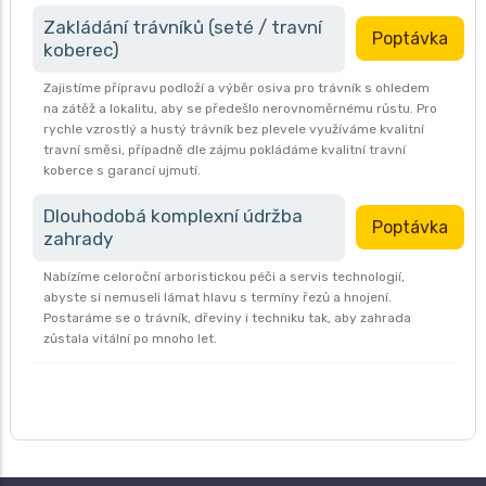
Zakládání trávníků (seté / travní
Poptávka
koberec)
Zajistíme přípravu podloží a výběr osiva pro trávník s ohledem
na zátěž a lokalitu, aby se předešlo nerovnoměrnému růstu. Pro
rychle vzrostlý a hustý trávník bez plevele využíváme kvalitní
travní směsi, případně dle zájmu pokládáme kvalitní travní
koberce s garancí ujmutí.
Dlouhodobá komplexní údržba
Poptávka
zahrady
Nabízíme celoroční arboristickou péči a servis technologií,
abyste si nemuseli lámat hlavu s termíny řezů a hnojení.
Postaráme se o trávník, dřeviny i techniku tak, aby zahrada
zůstala vitální po mnoho let.