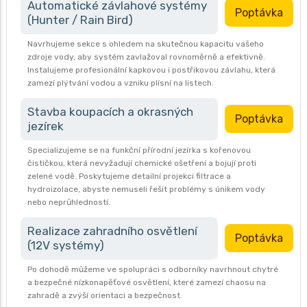
Automatické závlahové systémy
Poptávka
(Hunter / Rain Bird)
Navrhujeme sekce s ohledem na skutečnou kapacitu vašeho
zdroje vody, aby systém zavlažoval rovnoměrně a efektivně.
Instalujeme profesionální kapkovou i postřikovou závlahu, která
zamezí plýtvání vodou a vzniku plísní na listech.
Stavba koupacích a okrasných
Poptávka
jezírek
Specializujeme se na funkční přírodní jezírka s kořenovou
čističkou, která nevyžadují chemické ošetření a bojují proti
zelené vodě. Poskytujeme detailní projekci filtrace a
hydroizolace, abyste nemuseli řešit problémy s únikem vody
nebo neprůhledností.
Realizace zahradního osvětlení
Poptávka
(12V systémy)
Po dohodě můžeme ve spolupráci s odborníky navrhnout chytré
a bezpečné nízkonapěťové osvětlení, které zamezí chaosu na
zahradě a zvýší orientaci a bezpečnost.