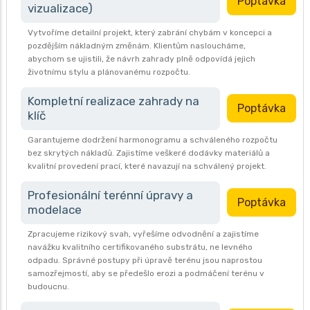
Poptávka
vizualizace)
Vytvoříme detailní projekt, který zabrání chybám v koncepci a
pozdějším nákladným změnám. Klientům nasloucháme,
abychom se ujistili, že návrh zahrady plně odpovídá jejich
životnímu stylu a plánovanému rozpočtu.
Kompletní realizace zahrady na
Poptávka
klíč
Garantujeme dodržení harmonogramu a schváleného rozpočtu
bez skrytých nákladů. Zajistíme veškeré dodávky materiálů a
kvalitní provedení prací, které navazují na schválený projekt.
Profesionální terénní úpravy a
Poptávka
modelace
Zpracujeme rizikový svah, vyřešíme odvodnění a zajistíme
navážku kvalitního certifikovaného substrátu, ne levného
odpadu. Správné postupy při úpravě terénu jsou naprostou
samozřejmostí, aby se předešlo erozi a podmáčení terénu v
budoucnu.