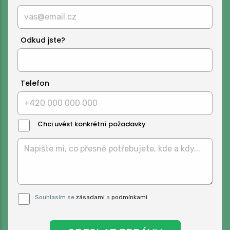
Odkud jste?
Telefon
Chci uvést konkrétní požadavky
Text
Zprávy:
Pro odeslání musite odsouhlasit naše
Souhlasím se
zásadami
a
podmínkami
.
podmínky.