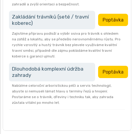
zahradě a zvýší orientaci a bezpečnost.
Zakládání trávníků (seté / travní
Poptávka
koberec)
Zajistíme přípravu podloží a výběr osiva pro trávník s ohledem
na zátěž a lokalitu, aby se předešlo nerovnoměrnému růstu. Pro
rychle vzrostlý a hustý trávník bez plevele využíváme kvalitní
travní směsi, případně dle zájmu pokládáme kvalitní travní
koberce s garancí ujmutí.
Dlouhodobá komplexní údržba
Poptávka
zahrady
Nabízíme celoroční arboristickou péči a servis technologií,
abyste si nemuseli lámat hlavu s termíny řezů a hnojení.
Postaráme se o trávník, dřeviny i techniku tak, aby zahrada
zůstala vitální po mnoho let.