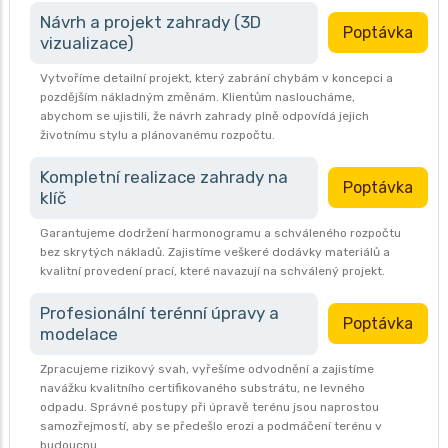
Návrh a projekt zahrady (3D
Poptávka
vizualizace)
Vytvoříme detailní projekt, který zabrání chybám v koncepci a
pozdějším nákladným změnám. Klientům nasloucháme,
abychom se ujistili, že návrh zahrady plně odpovídá jejich
životnímu stylu a plánovanému rozpočtu.
Kompletní realizace zahrady na
Poptávka
klíč
Garantujeme dodržení harmonogramu a schváleného rozpočtu
bez skrytých nákladů. Zajistíme veškeré dodávky materiálů a
kvalitní provedení prací, které navazují na schválený projekt.
Profesionální terénní úpravy a
Poptávka
modelace
Zpracujeme rizikový svah, vyřešíme odvodnění a zajistíme
navážku kvalitního certifikovaného substrátu, ne levného
odpadu. Správné postupy při úpravě terénu jsou naprostou
samozřejmostí, aby se předešlo erozi a podmáčení terénu v
budoucnu.