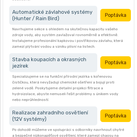
Automatické závlahové systémy
Poptávka
(Hunter / Rain Bird)
Navrhujeme sekce s ohledem na skutečnou kapacitu vašeho
zdroje vody, aby systém zavlažoval rovnoměrně a efektivně.
Instalujeme profesionální kapkovou i postřikovou závlahu, která
zamezí plýtvání vodou a vzniku plísní na listech.
Stavba koupacích a okrasných
Poptávka
jezírek
Specializujeme se na funkční přírodní jezírka s kořenovou
čističkou, která nevyžadují chemické ošetření a bojují proti
zelené vodě. Poskytujeme detailní projekci filtrace a
hydroizolace, abyste nemuseli řešit problémy s únikem vody
nebo neprůhledností.
Realizace zahradního osvětlení
Poptávka
(12V systémy)
Po dohodě můžeme ve spolupráci s odborníky navrhnout chytré
a bezpečné nízkonapěťové osvětlení, které zamezí chaosu na