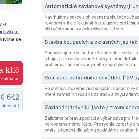
Automatické závlahové systémy (Hunte
Navrhujeme sekce s ohledem na skutečnou kapa
rovnoměrně a efektivně. Instalujeme profesion
y a
plýtvání vodou a vzniku plísní na listech.
žadavkům
.
luvíme se
Stavba koupacích a okrasných jezírek
Specializujeme se na funkční přírodní jezírka s
a bojují proti zelené vodě. Poskytujeme detailní
problémy s únikem vody nebo neprůhledností.
a klíč
Realizace zahradního osvětlení (12V 
a zakázku.
Po dohodě můžeme ve spolupráci s odborníky n
které zamezí chaosu na zahradě a zvýší orient
40 642
hotovost :)
Zakládání trávníků (seté / travní kobe
Zajistíme přípravu podloží a výběr osiva pro trá
nerovnoměrnému růstu. Pro rychle vzrostlý a hu
směsi, případně dle zájmu pokládáme kvalitní tr