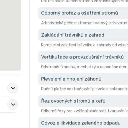
Profesionální kácení stromů ve stísněných či
Odborný prořez a ošetření stromů
Arboristická péče o stromy: tvarový, zdravotní 
Zakládání trávníků a zahrad
Kompletní založení trávníku a zahrady od výsad
Vertikutace a provzdušnění trávníků
Odstranění mechu, mechatky a ucpaného drnu pro
Plevelení a hnojení záhonů
Ruční i plošné odstraňování plevele a aplikace 
Řez ovocných stromů a keřů
Odborné řezy pro zvýšení plodnosti, tvarování 
Odvoz a likvidace zeleného odpadu