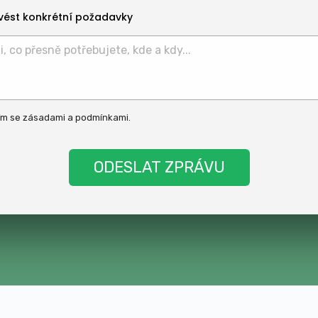
vést konkrétní požadavky
ím se
zásadami
a
podmínkami
.
t