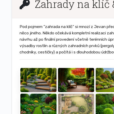
Zahrady na klíč 
Pod pojmem "zahrada na klíč" si mnozí z Jevan pře
něco jiného. Někdo očekává kompletní realizaci za
návrhu až po finální provedení včetně terénních úpr
výsadby rostlin a různých zahradních prvků (pergoly,
chodníky, cestičky) a počítá i s dlouhodobou údržbo