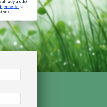
zahrady a udrží
bjednejte
si
storu.