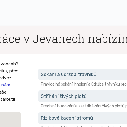
ráce v Jevanech nabízí
Jevanech?
níku, přes
Sekání a údržba trávníků
 odvoz
Pravidelné sekání, hnojení a údržba trávníku pr
 nám
vaše
Stříhání živých plotů
tarostí!
Precizní tvarování a zastřihávání živých plotů 
Rizikové kácení stromů