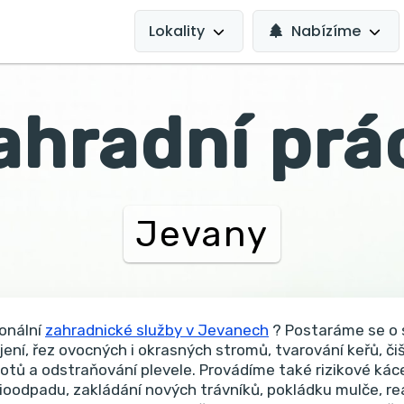
MAIN
NAVIGATION
Lokality
Nabízíme
ahradní prá
Jevany
onální
zahradnické služby v Jevanech
? Postaráme se o s
jení, řez ovocných i okrasných stromů, tvarování keřů, či
lotů a odstraňování plevele. Provádíme také rizikové káce
ioodpadu, zakládání nových trávníků, pokládku mulče, rea