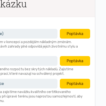
akázku
e)
Poptávka
ybám v koncepci a pozdějším nákladným změnám.
ávrh zahrady plně odpovídá jejich životnímu stylu a
Poptávka
ného rozpočtu bez skrytých nákladů. Zajistíme
prací, které navazují na schválený projekt.
ace
Poptávka
a zajistíme navážku kvalitního certifikovaného
 při úpravě terénu jsou naprostou samozřejmostí, aby
nu.