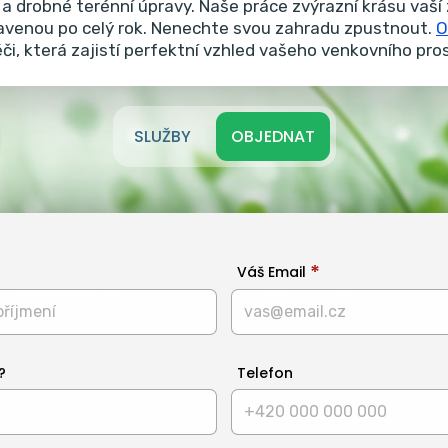
a drobné terénní úpravy.
Naše práce zvýrazní krásu vaší 
ravenou po celý rok. Nenechte svou zahradu zpustnout.
O
éči, která zajistí perfektní vzhled vašeho venkovního pro
SLUŽBY
OBJEDNAT
Váš Email
?
Telefon