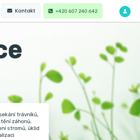
Kontakt
+420 607 240 642
ce
ekání trávníků,
štění záhonů,
ní stromů, úklid
lizaci