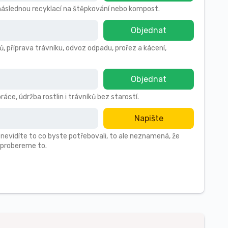
s následnou recyklací na štěpkování nebo kompost.
Objednat
ů, příprava trávníku, odvoz odpadu, prořez a kácení,
Objednat
áce, údržba rostlin i trávníků bez starostí.
Napište
 nevidíte to co byste potřebovali, to ale neznamená, že
 probereme to.