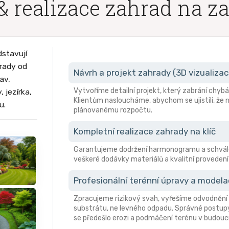
& realizace zahrad na z
dstavují
hrady od
Návrh a projekt zahrady (3D vizualizac
av,
Vytvoříme detailní projekt, který zabrání ch
 jezírka,
Klientům nasloucháme, abychom se ujistili, že n
u.
plánovanému rozpočtu.
Kompletní realizace zahrady na klíč
Garantujeme dodržení harmonogramu a schvále
veškeré dodávky materiálů a kvalitní provedení 
Profesionální terénní úpravy a model
Zpracujeme rizikový svah, vyřešíme odvodnění 
substrátu, ne levného odpadu. Správné postupy
se předešlo erozi a podmáčení terénu v budouc