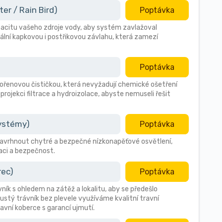
r / Rain Bird)
Poptávka
citu vašeho zdroje vody, aby systém zavlažoval
ální kapkovou i postřikovou závlahu, která zamezí
Poptávka
 kořenovou čističkou, která nevyžadují chemické ošetření
 projekci filtrace a hydroizolace, abyste nemuseli řešit
systémy)
Poptávka
avrhnout chytré a bezpečné nízkonapěťové osvětlení,
aci a bezpečnost.
rec)
Poptávka
vník s ohledem na zátěž a lokalitu, aby se předešlo
stý trávník bez plevele využíváme kvalitní travní
avní koberce s garancí ujmutí.