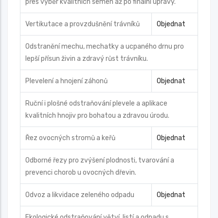
přes výběr kvalitních semen až po finální úpravy.
Vertikutace a provzdušnění trávníků
Objednat
Odstranění mechu, mechatky a ucpaného drnu pro
lepší přísun živin a zdravý růst trávníku.
Plevelení a hnojení záhonů
Objednat
Ruční i plošné odstraňování plevele a aplikace
kvalitních hnojiv pro bohatou a zdravou úrodu.
Řez ovocných stromů a keřů
Objednat
Odborné řezy pro zvýšení plodnosti, tvarování a
prevenci chorob u ovocných dřevin.
Odvoz a likvidace zeleného odpadu
Objednat
Ekologické odstraňování větví, listí a odpadu s