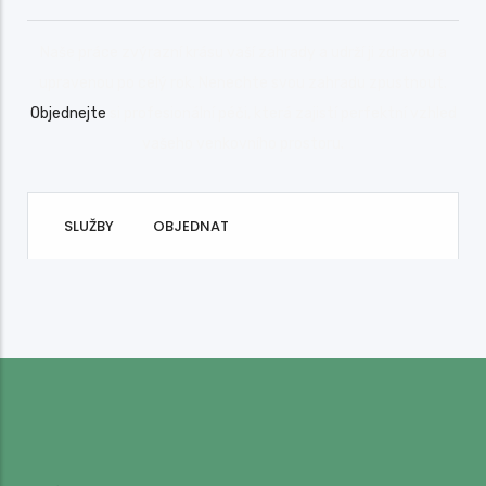
Naše práce zvýrazní krásu vaší zahrady a udrží ji zdravou a
upravenou po celý rok. Nenechte svou zahradu zpustnout.
Objednejte
si profesionální péči, která zajistí perfektní vzhled
vašeho venkovního prostoru.
SLUŽBY
OBJEDNAT