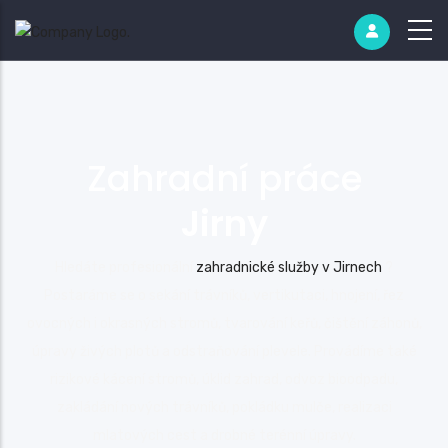
Zahradní práce
Jirny
Hledáte profesionální
zahradnické služby v Jirnech
?
Postaráme se o sekání trávníků, vertikutaci, hnojení, řez
ovocných i okrasných stromů, tvarování keřů, čištění záhonů,
úpravy živých plotů a odstraňování plevele. Provádíme také
rizikové kácení stromů, úklid zahrad, odvoz bioodpadu,
zakládání nových trávníků, pokládku mulče, realizaci
mlatových cest a drobné terénní úpravy.