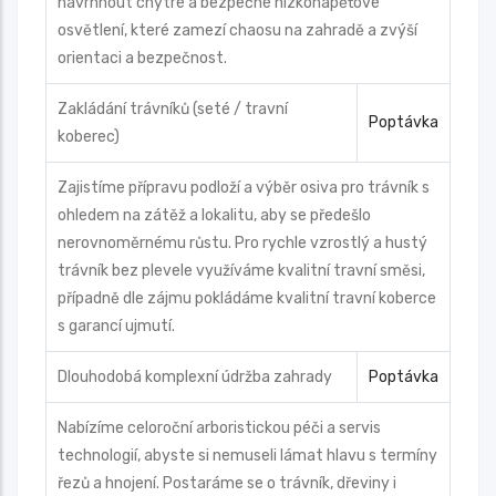
navrhnout chytré a bezpečné nízkonapěťové
osvětlení, které zamezí chaosu na zahradě a zvýší
orientaci a bezpečnost.
Zakládání trávníků (seté / travní
Poptávka
koberec)
Zajistíme přípravu podloží a výběr osiva pro trávník s
ohledem na zátěž a lokalitu, aby se předešlo
nerovnoměrnému růstu. Pro rychle vzrostlý a hustý
trávník bez plevele využíváme kvalitní travní směsi,
případně dle zájmu pokládáme kvalitní travní koberce
s garancí ujmutí.
Dlouhodobá komplexní údržba zahrady
Poptávka
Nabízíme celoroční arboristickou péči a servis
technologií, abyste si nemuseli lámat hlavu s termíny
řezů a hnojení. Postaráme se o trávník, dřeviny i