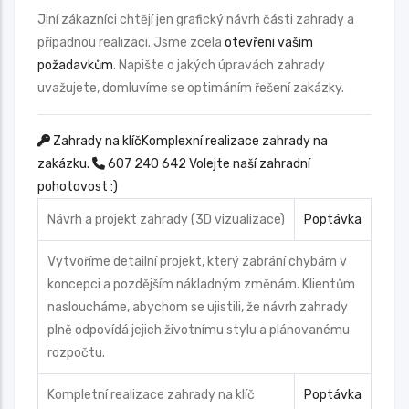
Jiní zákazníci chtějí jen grafický návrh části zahrady a
případnou realizaci. Jsme zcela
otevřeni vašim
požadavkům
. Napište o jakých úpravách zahrady
uvažujete, domluvíme se optimáním řešení zakázky.
Zahrady na klíč
Komplexní realizace zahrady na
zakázku.
607 240 642
Volejte naší zahradní
pohotovost :)
Návrh a projekt zahrady (3D vizualizace)
Poptávka
Vytvoříme detailní projekt, který zabrání chybám v
koncepci a pozdějším nákladným změnám. Klientům
nasloucháme, abychom se ujistili, že návrh zahrady
plně odpovídá jejich životnímu stylu a plánovanému
rozpočtu.
Kompletní realizace zahrady na klíč
Poptávka