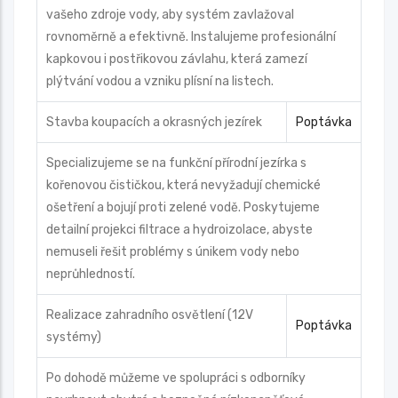
vašeho zdroje vody, aby systém zavlažoval
rovnoměrně a efektivně. Instalujeme profesionální
kapkovou i postřikovou závlahu, která zamezí
plýtvání vodou a vzniku plísní na listech.
Stavba koupacích a okrasných jezírek
Poptávka
Specializujeme se na funkční přírodní jezírka s
kořenovou čističkou, která nevyžadují chemické
ošetření a bojují proti zelené vodě. Poskytujeme
detailní projekci filtrace a hydroizolace, abyste
nemuseli řešit problémy s únikem vody nebo
neprůhledností.
Realizace zahradního osvětlení (12V
Poptávka
systémy)
Po dohodě můžeme ve spolupráci s odborníky