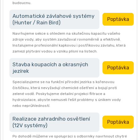
budoucnu.
Automatické závlahové systémy
Poptávka
(Hunter / Rain Bird)
Navrhujeme sekce s ohledem na skutečnou kapacitu vašeho
zdroje vody, aby systém zavlažoval rovnoměrně a efektivně.
Instalujeme profesionální kapkovou i postřikovou závlahu, která
zamezí plýtvání vodou a vzniku plísní na listech.
Stavba koupacích a okrasných
Poptávka
jezírek
Specializujeme se na funkční přírodní jezírka s kořenovou
čističkou, která nevyžadují chemické ošetření a bojují proti
zelené vodě. Poskytujeme detailní projekci filtrace a
hydroizolace, abyste nemuseli řešit problémy s únikem vody
nebo neprůhledností.
Realizace zahradního osvětlení
Poptávka
(12V systémy)
Po dohodě můžeme ve spolupráci s odborníky navrhnout chytré