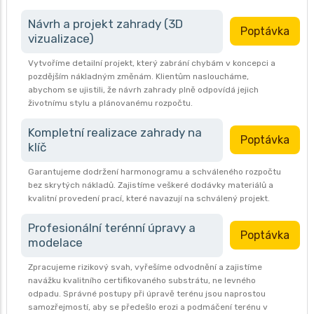
Návrh a projekt zahrady (3D
Poptávka
vizualizace)
Vytvoříme detailní projekt, který zabrání chybám v koncepci a
pozdějším nákladným změnám. Klientům nasloucháme,
abychom se ujistili, že návrh zahrady plně odpovídá jejich
životnímu stylu a plánovanému rozpočtu.
Kompletní realizace zahrady na
Poptávka
klíč
Garantujeme dodržení harmonogramu a schváleného rozpočtu
bez skrytých nákladů. Zajistíme veškeré dodávky materiálů a
kvalitní provedení prací, které navazují na schválený projekt.
Profesionální terénní úpravy a
Poptávka
modelace
Zpracujeme rizikový svah, vyřešíme odvodnění a zajistíme
navážku kvalitního certifikovaného substrátu, ne levného
odpadu. Správné postupy při úpravě terénu jsou naprostou
samozřejmostí, aby se předešlo erozi a podmáčení terénu v