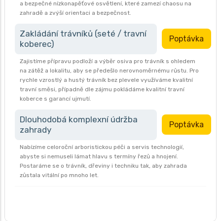
a bezpečné nízkonapěťové osvětlení, které zamezí chaosu na
zahradě a zvýší orientaci a bezpečnost.
Zakládání trávníků (seté / travní
Poptávka
koberec)
Zajistíme přípravu podloží a výběr osiva pro trávník s ohledem
na zátěž a lokalitu, aby se předešlo nerovnoměrnému růstu. Pro
rychle vzrostlý a hustý trávník bez plevele využíváme kvalitní
travní směsi, případně dle zájmu pokládáme kvalitní travní
koberce s garancí ujmutí.
Dlouhodobá komplexní údržba
Poptávka
zahrady
Nabízíme celoroční arboristickou péči a servis technologií,
abyste si nemuseli lámat hlavu s termíny řezů a hnojení.
Postaráme se o trávník, dřeviny i techniku tak, aby zahrada
zůstala vitální po mnoho let.