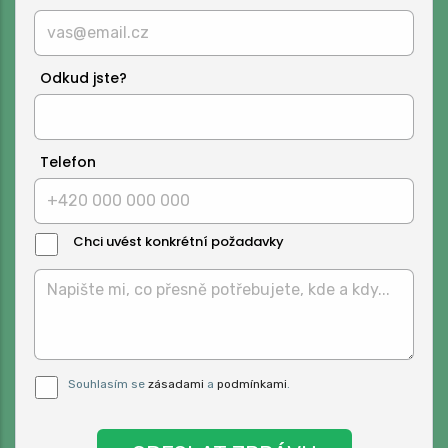
Odkud jste?
Telefon
Chci uvést konkrétní požadavky
Text
Zprávy:
Pro odeslání musite odsouhlasit naše
Souhlasím se
zásadami
a
podmínkami
.
podmínky.