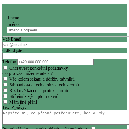
Jméno
Jméno
Váš Email
Odkud jste?
Telefon
Chci uvést konkrétní požadavky
Co pro vás můžeme udělat?
Vše kolem sekání a údržby trávníků
Střihání ovocných a okrasných stromů
Rizikové kácení a prořez stromů
Stříhání živých plotu / keřů
Mám jiné přání
Text Zprávy:
Pro odeslání musite odsouhlasit naše podmínky.