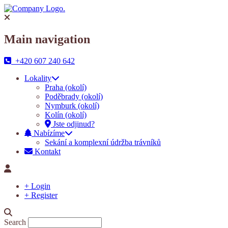
Main navigation
+420 607 240 642
Lokality
Praha (okolí)
Poděbrady (okolí)
Nymburk (okolí)
Kolín (okolí)
Jste odjinud?
Nabízíme
Sekání a komplexní údržba trávníků
Kontakt
+ Login
+ Register
Search