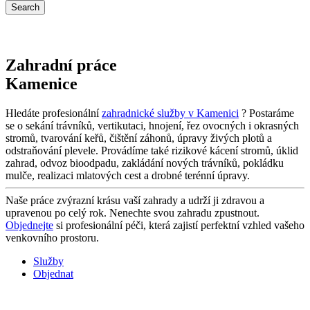
Zahradní práce
Kamenice
Hledáte profesionální
zahradnické služby v Kamenici
? Postaráme
se o sekání trávníků, vertikutaci, hnojení, řez ovocných i okrasných
stromů, tvarování keřů, čištění záhonů, úpravy živých plotů a
odstraňování plevele. Provádíme také rizikové kácení stromů, úklid
zahrad, odvoz bioodpadu, zakládání nových trávníků, pokládku
mulče, realizaci mlatových cest a drobné terénní úpravy.
Naše práce zvýrazní krásu vaší zahrady a udrží ji zdravou a
upravenou po celý rok. Nenechte svou zahradu zpustnout.
Objednejte
si profesionální péči, která zajistí perfektní vzhled vašeho
venkovního prostoru.
Služby
Objednat