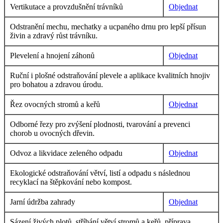
Vertikutace a provzdušnění trávníků
Objednat
Odstranění mechu, mechatky a ucpaného drnu pro lepší přísun
živin a zdravý růst trávníku.
Plevelení a hnojení záhonů
Objednat
Ruční i plošné odstraňování plevele a aplikace kvalitních hnojiv
pro bohatou a zdravou úrodu.
Řez ovocných stromů a keřů
Objednat
Odborné řezy pro zvýšení plodnosti, tvarování a prevenci
chorob u ovocných dřevin.
Odvoz a likvidace zeleného odpadu
Objednat
Ekologické odstraňování větví, listí a odpadu s následnou
recyklací na štěpkování nebo kompost.
Jarní údržba zahrady
Objednat
Sázení živých plotů, stříhání větví stromů a keřů, příprava