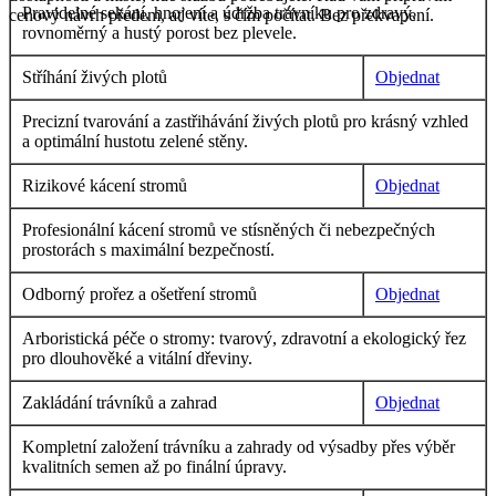
Pravidelné sekání, hnojení a údržba trávníku pro zdravý,
cenový návrh předem, ať víte, s čím počítat. Bez překvapení.
rovnoměrný a hustý porost bez plevele.
Stříhání živých plotů
Objednat
Precizní tvarování a zastřihávání živých plotů pro krásný vzhled
a optimální hustotu zelené stěny.
Rizikové kácení stromů
Objednat
Profesionální kácení stromů ve stísněných či nebezpečných
prostorách s maximální bezpečností.
Odborný prořez a ošetření stromů
Objednat
Arboristická péče o stromy: tvarový, zdravotní a ekologický řez
pro dlouhověké a vitální dřeviny.
Zakládání trávníků a zahrad
Objednat
Kompletní založení trávníku a zahrady od výsadby přes výběr
kvalitních semen až po finální úpravy.