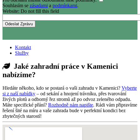
Souhlasím se
zásadami
a
podmínkami
.
Website: Do not fill this field
Kontakt
Služby
Jaké zahradní práce v Kamenici
nabízíme?
Hledáte někoho, kdo se postará o vaši zahradu v Kamenici?
Vyberte
si z naší nabídky
– od sekání a hnojení trávníku, přes tvarování
živých plotů a odborný řez stromů až po odvoz zeleného odpadu.
Máte specifické přání?
Rozhodně nám napište
. Rádi vám připravíme
řešení šité na míru a vaše zahrada bude v perfektní kondici bez
zbytečných starostí!