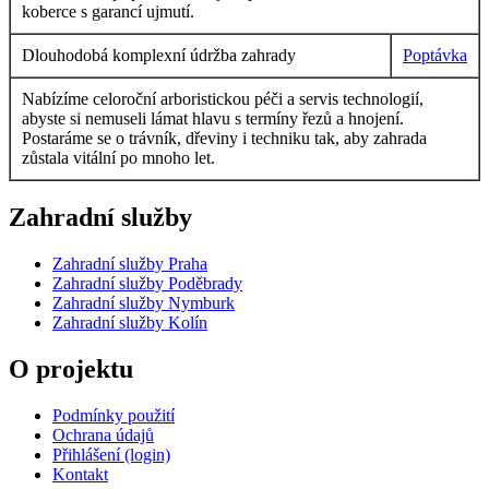
koberce s garancí ujmutí.
Dlouhodobá komplexní údržba zahrady
Poptávka
Nabízíme celoroční arboristickou péči a servis technologií,
abyste si nemuseli lámat hlavu s termíny řezů a hnojení.
Postaráme se o trávník, dřeviny i techniku tak, aby zahrada
zůstala vitální po mnoho let.
Zahradní služby
Zahradní služby Praha
Zahradní služby Poděbrady
Zahradní služby Nymburk
Zahradní služby Kolín
O projektu
Podmínky použití
Ochrana údajů
Přihlášení (login)
Kontakt