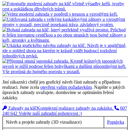
Jiní zákazníci chtějí jen grafický návrh části zahrady a případnou
realizaci. Jsme zcela
otevřeni vašim požadavkům
. Napište o jakých
úpravách zahrady uvažujete, domluvíme se optimáním řešení
zakázky.
Zahrady na klíč
Komplexní realizace zahrady na zakázku.
607
240 642
Volejte naší zahradní pohotovost :)
Návrh a projekt zahrady (3D vizualizace)
Poptávka