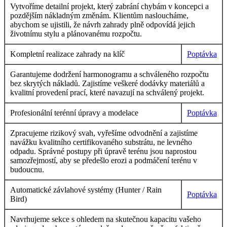
Vytvoříme detailní projekt, který zabrání chybám v koncepci a
pozdějším nákladným změnám. Klientům nasloucháme,
abychom se ujistili, že návrh zahrady plně odpovídá jejich
životnímu stylu a plánovanému rozpočtu.
Kompletní realizace zahrady na klíč
Poptávka
Garantujeme dodržení harmonogramu a schváleného rozpočtu
bez skrytých nákladů. Zajistíme veškeré dodávky materiálů a
kvalitní provedení prací, které navazují na schválený projekt.
Profesionální terénní úpravy a modelace
Poptávka
Zpracujeme rizikový svah, vyřešíme odvodnění a zajistíme
navážku kvalitního certifikovaného substrátu, ne levného
odpadu. Správné postupy při úpravě terénu jsou naprostou
samozřejmostí, aby se předešlo erozi a podmáčení terénu v
budoucnu.
Automatické závlahové systémy (Hunter / Rain
Poptávka
Bird)
Navrhujeme sekce s ohledem na skutečnou kapacitu vašeho