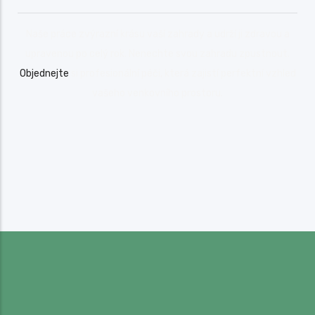
Naše práce zvýrazní krásu vaší zahrady a udrží ji zdravou a
upravenou po celý rok. Nenechte svou zahradu zpustnout.
Objednejte
si profesionální péči, která zajistí perfektní vzhled
vašeho venkovního prostoru.