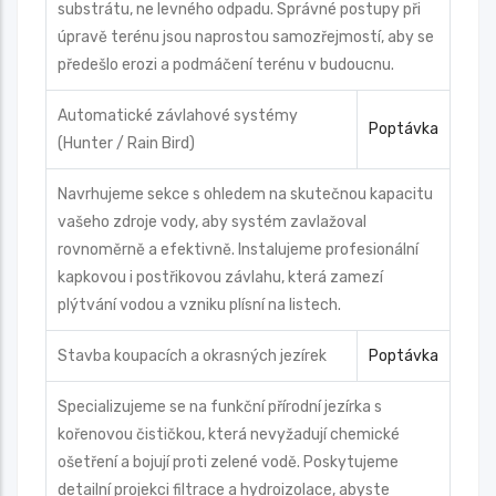
substrátu, ne levného odpadu. Správné postupy při
úpravě terénu jsou naprostou samozřejmostí, aby se
předešlo erozi a podmáčení terénu v budoucnu.
Automatické závlahové systémy
Poptávka
(Hunter / Rain Bird)
Navrhujeme sekce s ohledem na skutečnou kapacitu
vašeho zdroje vody, aby systém zavlažoval
rovnoměrně a efektivně. Instalujeme profesionální
kapkovou i postřikovou závlahu, která zamezí
plýtvání vodou a vzniku plísní na listech.
Stavba koupacích a okrasných jezírek
Poptávka
Specializujeme se na funkční přírodní jezírka s
kořenovou čističkou, která nevyžadují chemické
ošetření a bojují proti zelené vodě. Poskytujeme
detailní projekci filtrace a hydroizolace, abyste