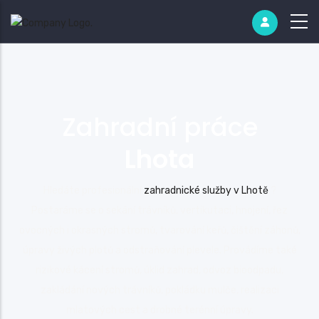
Zahradní práce
Lhota
Hledáte profesionální
zahradnické služby v Lhotě
?
Postaráme se o sekání trávníků, vertikutaci, hnojení, řez
ovocných i okrasných stromů, tvarování keřů, čištění záhonů,
úpravy živých plotů a odstraňování plevele. Provádíme také
rizikové kácení stromů, úklid zahrad, odvoz bioodpadu,
zakládání nových trávníků, pokládku mulče, realizaci
mlatových cest a drobné terénní úpravy.