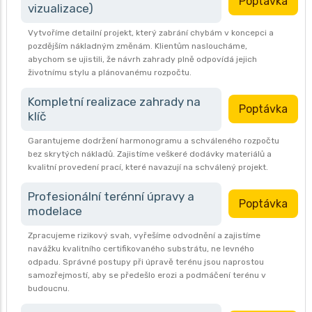
Poptávka
vizualizace)
Vytvoříme detailní projekt, který zabrání chybám v koncepci a
pozdějším nákladným změnám. Klientům nasloucháme,
abychom se ujistili, že návrh zahrady plně odpovídá jejich
životnímu stylu a plánovanému rozpočtu.
Kompletní realizace zahrady na
Poptávka
klíč
Garantujeme dodržení harmonogramu a schváleného rozpočtu
bez skrytých nákladů. Zajistíme veškeré dodávky materiálů a
kvalitní provedení prací, které navazují na schválený projekt.
Profesionální terénní úpravy a
Poptávka
modelace
Zpracujeme rizikový svah, vyřešíme odvodnění a zajistíme
navážku kvalitního certifikovaného substrátu, ne levného
odpadu. Správné postupy při úpravě terénu jsou naprostou
samozřejmostí, aby se předešlo erozi a podmáčení terénu v
budoucnu.