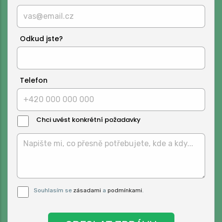
Odkud jste?
Telefon
Chci uvést konkrétní požadavky
Text
Zprávy:
Pro odeslání musite odsouhlasit naše
Souhlasím se
zásadami
a
podmínkami
.
podmínky.