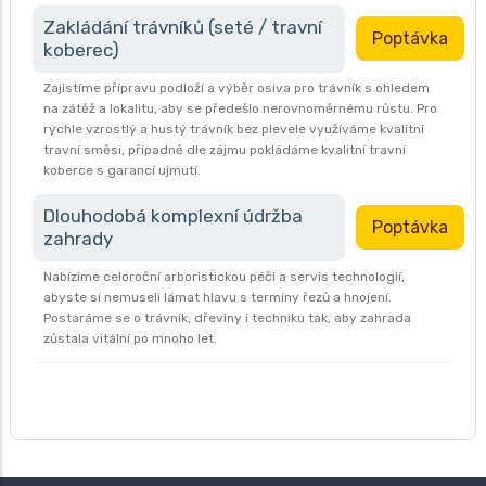
Zakládání trávníků (seté / travní
Poptávka
koberec)
Zajistíme přípravu podloží a výběr osiva pro trávník s ohledem
na zátěž a lokalitu, aby se předešlo nerovnoměrnému růstu. Pro
rychle vzrostlý a hustý trávník bez plevele využíváme kvalitní
travní směsi, případně dle zájmu pokládáme kvalitní travní
koberce s garancí ujmutí.
Dlouhodobá komplexní údržba
Poptávka
zahrady
Nabízíme celoroční arboristickou péči a servis technologií,
abyste si nemuseli lámat hlavu s termíny řezů a hnojení.
Postaráme se o trávník, dřeviny i techniku tak, aby zahrada
zůstala vitální po mnoho let.