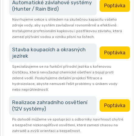
Automatické závlahové systémy
Poptávka
(Hunter / Rain Bird)
Navrhujeme sekce s ohledem na skutečnou kapacitu vašeho
zdroje vody, aby systém zavlažoval rovnoměrně a efektivně.
Instalujeme profesionální kapkovou i postřikovou závlahu, která
zamezí plýtvání vodou a vzniku plísní na listech.
Stavba koupacích a okrasných
Poptávka
jezírek
Specializujeme se na funkční přírodní jezírka s kořenovou
čističkou, která nevyžadují chemické ošetření a bojují proti
zelené vodě. Poskytujeme detailní projekci filtrace a
hydroizolace, abyste nemuseli řešit problémy s únikem vody
nebo neprůhledností.
Realizace zahradního osvětlení
Poptávka
(12V systémy)
Po dohodě můžeme ve spolupráci s odborníky navrhnout chytré
a bezpečné nízkonapěťové osvětlení, které zamezí chaosu na
zahradě a zvýší orientaci a bezpečnost.