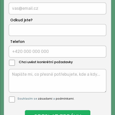
Odkud jste?
Telefon
Chci uvést konkrétní požadavky
Text
Zprávy:
Pro odeslání musite odsouhlasit naše
Souhlasím se
zásadami
a
podmínkami
.
podmínky.