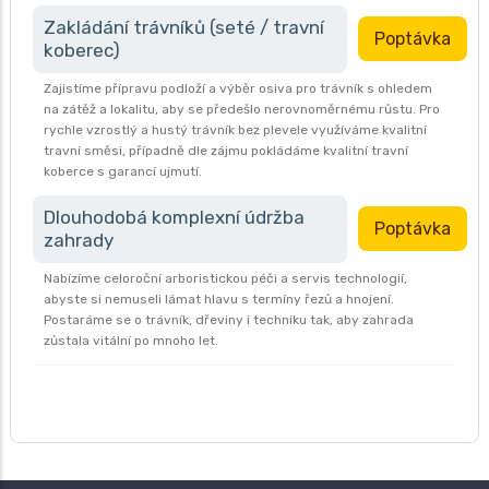
Zakládání trávníků (seté / travní
Poptávka
koberec)
Zajistíme přípravu podloží a výběr osiva pro trávník s ohledem
na zátěž a lokalitu, aby se předešlo nerovnoměrnému růstu. Pro
rychle vzrostlý a hustý trávník bez plevele využíváme kvalitní
travní směsi, případně dle zájmu pokládáme kvalitní travní
koberce s garancí ujmutí.
Dlouhodobá komplexní údržba
Poptávka
zahrady
Nabízíme celoroční arboristickou péči a servis technologií,
abyste si nemuseli lámat hlavu s termíny řezů a hnojení.
Postaráme se o trávník, dřeviny i techniku tak, aby zahrada
zůstala vitální po mnoho let.