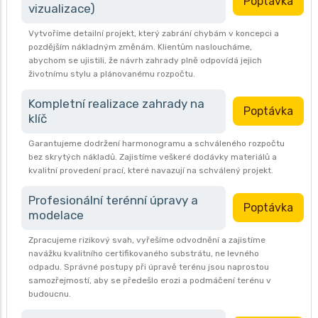
Poptávka
vizualizace)
Vytvoříme detailní projekt, který zabrání chybám v koncepci a
pozdějším nákladným změnám. Klientům nasloucháme,
abychom se ujistili, že návrh zahrady plně odpovídá jejich
životnímu stylu a plánovanému rozpočtu.
Kompletní realizace zahrady na
Poptávka
klíč
Garantujeme dodržení harmonogramu a schváleného rozpočtu
bez skrytých nákladů. Zajistíme veškeré dodávky materiálů a
kvalitní provedení prací, které navazují na schválený projekt.
Profesionální terénní úpravy a
Poptávka
modelace
Zpracujeme rizikový svah, vyřešíme odvodnění a zajistíme
navážku kvalitního certifikovaného substrátu, ne levného
odpadu. Správné postupy při úpravě terénu jsou naprostou
samozřejmostí, aby se předešlo erozi a podmáčení terénu v
budoucnu.