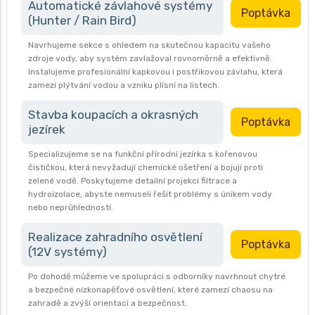
Automatické závlahové systémy
Poptávka
(Hunter / Rain Bird)
Navrhujeme sekce s ohledem na skutečnou kapacitu vašeho
zdroje vody, aby systém zavlažoval rovnoměrně a efektivně.
Instalujeme profesionální kapkovou i postřikovou závlahu, která
zamezí plýtvání vodou a vzniku plísní na listech.
Stavba koupacích a okrasných
Poptávka
jezírek
Specializujeme se na funkční přírodní jezírka s kořenovou
čističkou, která nevyžadují chemické ošetření a bojují proti
zelené vodě. Poskytujeme detailní projekci filtrace a
hydroizolace, abyste nemuseli řešit problémy s únikem vody
nebo neprůhledností.
Realizace zahradního osvětlení
Poptávka
(12V systémy)
Po dohodě můžeme ve spolupráci s odborníky navrhnout chytré
a bezpečné nízkonapěťové osvětlení, které zamezí chaosu na
zahradě a zvýší orientaci a bezpečnost.