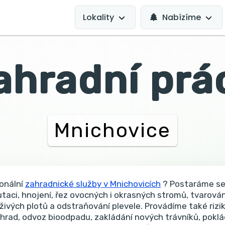
MAIN
NAVIGATION
Lokality
Nabízíme
ahradní prá
Mnichovice
onální
zahradnické služby v Mnichovicích
? Postaráme se
utaci, hnojení, řez ovocných i okrasných stromů, tvarování
živých plotů a odstraňování plevele. Provádíme také rizi
ahrad, odvoz bioodpadu, zakládání nových trávníků, pokl