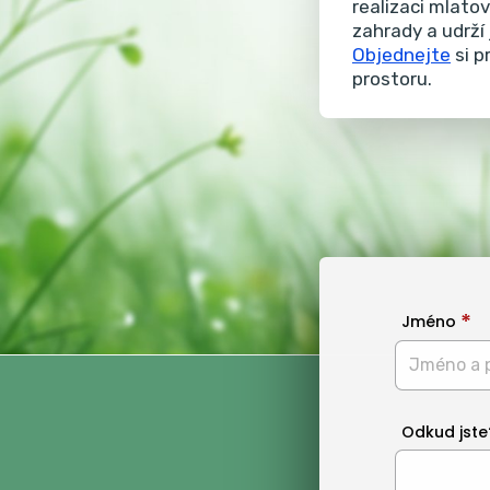
realizaci mlato
zahrady a udrží
Objednejte
si p
prostoru.
Jméno
Odkud jste