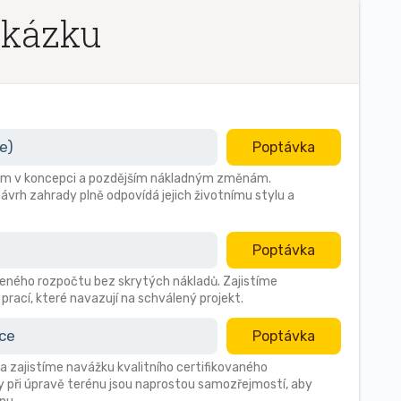
akázku
e)
Poptávka
ybám v koncepci a pozdějším nákladným změnám.
ávrh zahrady plně odpovídá jejich životnímu stylu a
Poptávka
ného rozpočtu bez skrytých nákladů. Zajistíme
prací, které navazují na schválený projekt.
ace
Poptávka
a zajistíme navážku kvalitního certifikovaného
 při úpravě terénu jsou naprostou samozřejmostí, aby