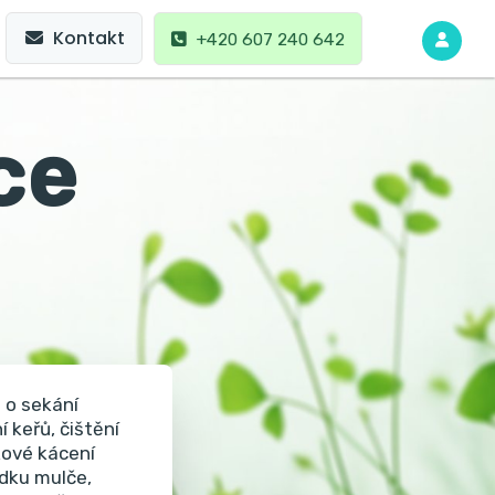
Kontakt
+420 607 240 642
ce
 o sekání
 keřů, čištění
kové kácení
ádku mulče,