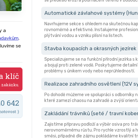
se předešlo erozi a podmáčení terénu v budouc
Automatické závlahové systémy (Hunte
Navrhujeme sekce s ohledem na skutečnou kapa
rovnoměrně a efektivně. Instalujeme profesion
y a
plýtvání vodou a vzniku plísní na listech.
žadavkům
.
luvíme se
Stavba koupacích a okrasných jezírek
Specializujeme se na funkční přírodní jezírka s
a bojují proti zelené vodě. Poskytujeme detailní
problémy s únikem vody nebo neprůhledností.
a klíč
Realizace zahradního osvětlení (12V 
a zakázku.
Po dohodě můžeme ve spolupráci s odborníky n
které zamezí chaosu na zahradě a zvýší orient
40 642
hotovost :)
Zakládání trávníků (seté / travní kobe
Zajistíme přípravu podloží a výběr osiva pro trá
nerovnoměrnému růstu. Pro rychle vzrostlý a hu
směsi, případně dle zájmu pokládáme kvalitní tr