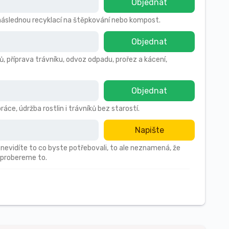
Objednat
s následnou recyklací na štěpkování nebo kompost.
Objednat
ů, příprava trávníku, odvoz odpadu, prořez a kácení,
Objednat
áce, údržba rostlin i trávníků bez starostí.
Napište
 nevidíte to co byste potřebovali, to ale neznamená, že
 probereme to.