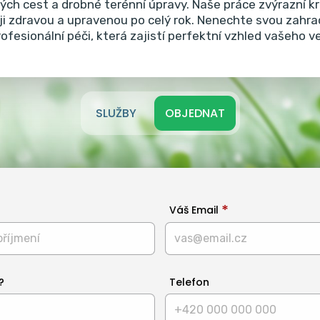
vých cest a drobné terénní úpravy.
Naše práce zvýrazní kr
 ji zdravou a upravenou po celý rok. Nenechte svou zahr
rofesionální péči, která zajistí perfektní vzhled vašeho 
SLUŽBY
OBJEDNAT
Váš Email
?
Telefon