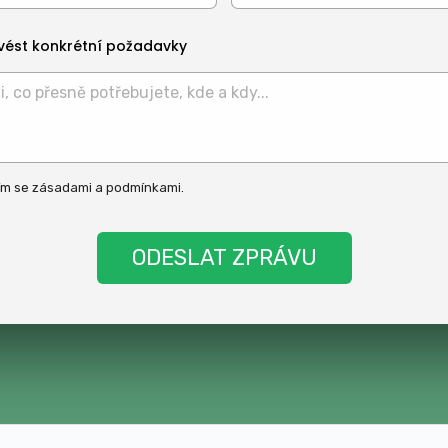
vést konkrétní požadavky
ím se
zásadami
a
podmínkami
.
t