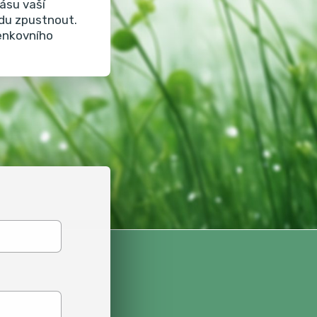
ásu vaší
adu zpustnout.
venkovního