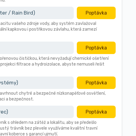
nu.
r / Rain Bird)
Poptávka
citu vašeho zdroje vody, aby systém zavlažoval
ální kapkovou i postřikovou závlahu, která zamezí
Poptávka
 kořenovou čističkou, která nevyžadují chemické ošetření
 projekci filtrace a hydroizolace, abyste nemuseli řešit
systémy)
Poptávka
avrhnout chytré a bezpečné nízkonapěťové osvětlení,
aci a bezpečnost.
rec)
Poptávka
vník s ohledem na zátěž a lokalitu, aby se předešlo
stý trávník bez plevele využíváme kvalitní travní
avní koberce s garancí ujmutí.