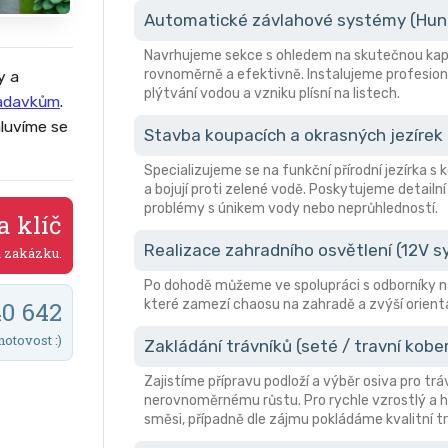
Automatické závlahové systémy (Hunte
Navrhujeme sekce s ohledem na skutečnou kapa
rovnoměrně a efektivně. Instalujeme profesion
y a
plýtvání vodou a vzniku plísní na listech.
žadavkům
.
luvíme se
Stavba koupacích a okrasných jezírek
Specializujeme se na funkční přírodní jezírka s
a bojují proti zelené vodě. Poskytujeme detailní
problémy s únikem vody nebo neprůhledností.
a klíč
Realizace zahradního osvětlení (12V 
a zakázku.
Po dohodě můžeme ve spolupráci s odborníky n
které zamezí chaosu na zahradě a zvýší orient
40 642
hotovost :)
Zakládání trávníků (seté / travní kobe
Zajistíme přípravu podloží a výběr osiva pro trá
nerovnoměrnému růstu. Pro rychle vzrostlý a hu
směsi, případně dle zájmu pokládáme kvalitní tr