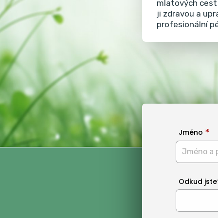
mlatových cest 
ji zdravou a up
profesionální p
Jméno
Odkud jste