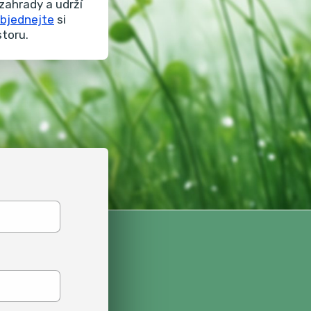
zahrady a udrží
bjednejte
si
storu.