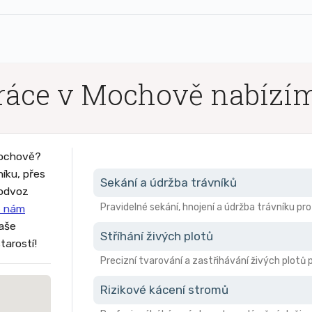
ráce v Mochově nabízí
Mochově?
níku, přes
Sekání a údržba trávníků
 odvoz
Pravidelné sekání, hnojení a údržba trávníku pr
 nám
vaše
Stříhání živých plotů
tarostí!
Precizní tvarování a zastřihávání živých plotů 
Rizikové kácení stromů