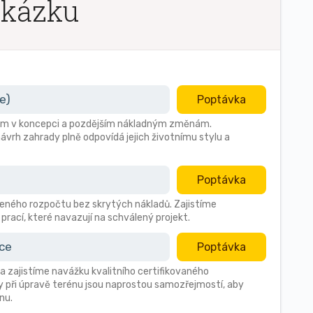
akázku
e)
Poptávka
ybám v koncepci a pozdějším nákladným změnám.
ávrh zahrady plně odpovídá jejich životnímu stylu a
Poptávka
ného rozpočtu bez skrytých nákladů. Zajistíme
prací, které navazují na schválený projekt.
ace
Poptávka
a zajistíme navážku kvalitního certifikovaného
 při úpravě terénu jsou naprostou samozřejmostí, aby
nu.