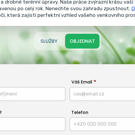
a drobné terénní úpravy.
Naše práce zvýrazní krásu vaší 
ravenou po celý rok. Nenechte svou zahradu zpustnout.
O
éči, která zajistí perfektní vzhled vašeho venkovního pro
SLUŽBY
OBJEDNAT
Váš Email
?
Telefon