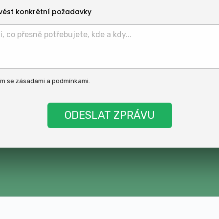
vést konkrétní požadavky
ím se
zásadami
a
podmínkami
.
t