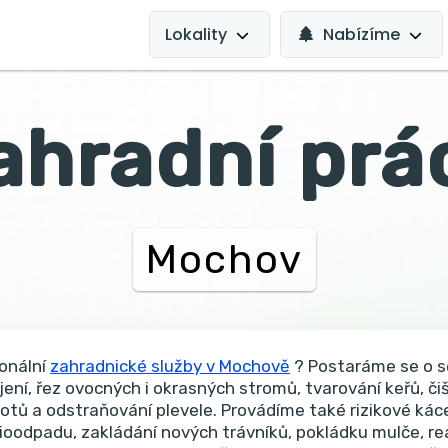
MAIN
NAVIGATION
Lokality
Nabízíme
ahradní prá
Mochov
onální
zahradnické služby v Mochově
? Postaráme se o se
jení, řez ovocných i okrasných stromů, tvarování keřů, či
lotů a odstraňování plevele. Provádíme také rizikové káce
ioodpadu, zakládání nových trávníků, pokládku mulče, rea