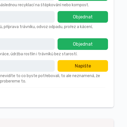
s následnou recyklací na štěpkování nebo kompost.
Objednat
ů, příprava trávníku, odvoz odpadu, prořez a kácení,
Objednat
áce, údržba rostlin i trávníků bez starostí.
Napište
 nevidíte to co byste potřebovali, to ale neznamená, že
 probereme to.