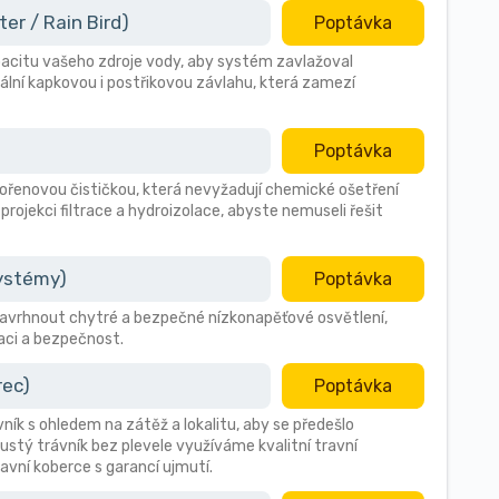
r / Rain Bird)
Poptávka
citu vašeho zdroje vody, aby systém zavlažoval
ální kapkovou i postřikovou závlahu, která zamezí
Poptávka
 kořenovou čističkou, která nevyžadují chemické ošetření
 projekci filtrace a hydroizolace, abyste nemuseli řešit
systémy)
Poptávka
avrhnout chytré a bezpečné nízkonapěťové osvětlení,
aci a bezpečnost.
rec)
Poptávka
vník s ohledem na zátěž a lokalitu, aby se předešlo
stý trávník bez plevele využíváme kvalitní travní
avní koberce s garancí ujmutí.