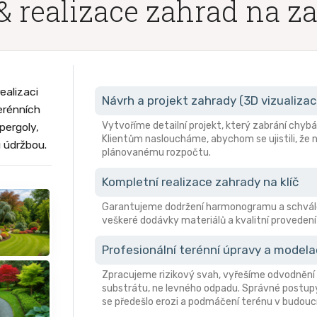
& realizace zahrad na z
ealizaci
Návrh a projekt zahrady (3D vizualizac
erénních
Vytvoříme detailní projekt, který zabrání ch
pergoly,
Klientům nasloucháme, abychom se ujistili, že n
u údržbou.
plánovanému rozpočtu.
Kompletní realizace zahrady na klíč
Garantujeme dodržení harmonogramu a schvále
veškeré dodávky materiálů a kvalitní provedení 
Profesionální terénní úpravy a model
Zpracujeme rizikový svah, vyřešíme odvodnění 
substrátu, ne levného odpadu. Správné postupy
se předešlo erozi a podmáčení terénu v budouc