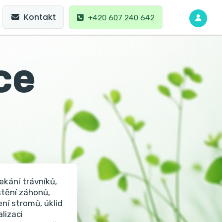
Kontakt
+420 607 240 642
ce
kání trávníků,
štění záhonů,
ní stromů, úklid
lizaci