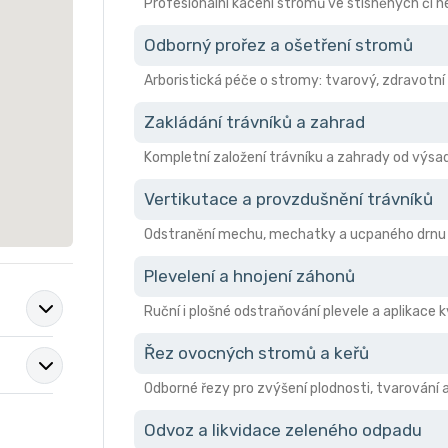
Profesionální kácení stromů ve stísněných či
Odborný prořez a ošetření stromů
Arboristická péče o stromy: tvarový, zdravotní 
Zakládání trávníků a zahrad
Kompletní založení trávníku a zahrady od výsad
Vertikutace a provzdušnění trávníků
Odstranění mechu, mechatky a ucpaného drnu pro
Plevelení a hnojení záhonů
Ruční i plošné odstraňování plevele a aplikace 
Řez ovocných stromů a keřů
Odborné řezy pro zvýšení plodnosti, tvarování 
Odvoz a likvidace zeleného odpadu