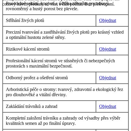
Pravidelné sekání, hnojení a údržba trávníku pro zdravý,
cenový návrh předem, ať víte, s čím počítat. Bez překvapení.
rovnoměrný a hustý porost bez plevele.
Stříhání živých plotů
Objednat
Precizní tvarování a zastřihávání živých plotů pro krásný vzhled
a optimální hustotu zelené stěny.
Rizikové kácení stromů
Objednat
Profesionální kácení stromů ve stísněných či nebezpečných
prostorách s maximální bezpečností.
Odborný prořez a ošetření stromů
Objednat
Arboristická péče o stromy: tvarový, zdravotní a ekologický řez
pro dlouhověké a vitální dřeviny.
Zakládání trávníků a zahrad
Objednat
Kompletní založení trávníku a zahrady od výsadby přes výběr
kvalitních semen až po finální úpravy.