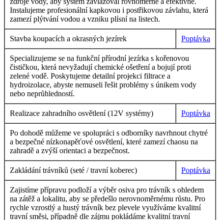
zdroje vody, aby systém zavlažoval rovnoměrně a efektivně.
Instalujeme profesionální kapkovou i postřikovou závlahu, která
zamezí plýtvání vodou a vzniku plísní na listech.
Stavba koupacích a okrasných jezírek
Poptávka
Specializujeme se na funkční přírodní jezírka s kořenovou
čističkou, která nevyžadují chemické ošetření a bojují proti
zelené vodě. Poskytujeme detailní projekci filtrace a
hydroizolace, abyste nemuseli řešit problémy s únikem vody
nebo neprůhledností.
Realizace zahradního osvětlení (12V systémy)
Poptávka
Po dohodě můžeme ve spolupráci s odborníky navrhnout chytré
a bezpečné nízkonapěťové osvětlení, které zamezí chaosu na
zahradě a zvýší orientaci a bezpečnost.
Zakládání trávníků (seté / travní koberec)
Poptávka
Zajistíme přípravu podloží a výběr osiva pro trávník s ohledem
na zátěž a lokalitu, aby se předešlo nerovnoměrnému růstu. Pro
rychle vzrostlý a hustý trávník bez plevele využíváme kvalitní
travní směsi, případně dle zájmu pokládáme kvalitní travní