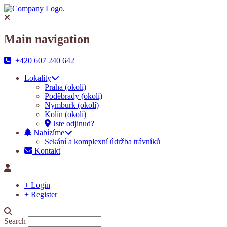
Main navigation
+420 607 240 642
Lokality
Praha (okolí)
Poděbrady (okolí)
Nymburk (okolí)
Kolín (okolí)
Jste odjinud?
Nabízíme
Sekání a komplexní údržba trávníků
Kontakt
+ Login
+ Register
Search