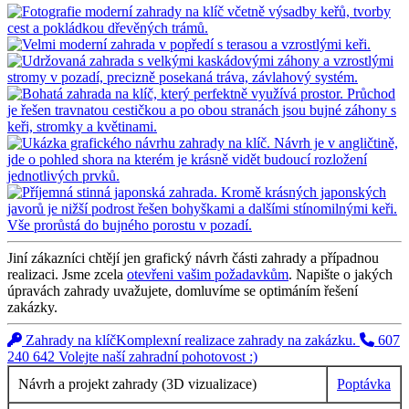
Jiní zákazníci chtějí jen grafický návrh části zahrady a případnou
realizaci. Jsme zcela
otevřeni vašim požadavkům
. Napište o jakých
úpravách zahrady uvažujete, domluvíme se optimáním řešení
zakázky.
Zahrady na klíč
Komplexní realizace zahrady na zakázku.
607
240 642
Volejte naší zahradní pohotovost :)
Návrh a projekt zahrady (3D vizualizace)
Poptávka