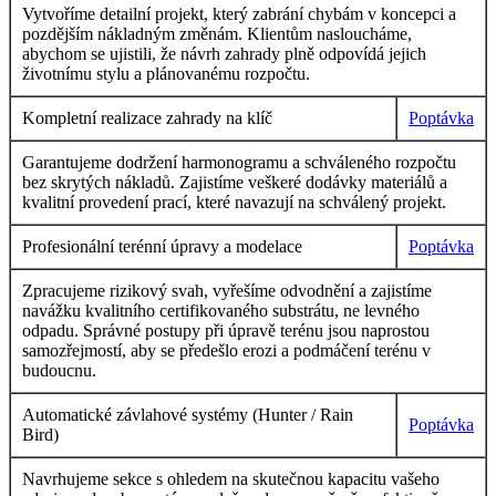
Vytvoříme detailní projekt, který zabrání chybám v koncepci a
pozdějším nákladným změnám. Klientům nasloucháme,
abychom se ujistili, že návrh zahrady plně odpovídá jejich
životnímu stylu a plánovanému rozpočtu.
Kompletní realizace zahrady na klíč
Poptávka
Garantujeme dodržení harmonogramu a schváleného rozpočtu
bez skrytých nákladů. Zajistíme veškeré dodávky materiálů a
kvalitní provedení prací, které navazují na schválený projekt.
Profesionální terénní úpravy a modelace
Poptávka
Zpracujeme rizikový svah, vyřešíme odvodnění a zajistíme
navážku kvalitního certifikovaného substrátu, ne levného
odpadu. Správné postupy při úpravě terénu jsou naprostou
samozřejmostí, aby se předešlo erozi a podmáčení terénu v
budoucnu.
Automatické závlahové systémy (Hunter / Rain
Poptávka
Bird)
Navrhujeme sekce s ohledem na skutečnou kapacitu vašeho