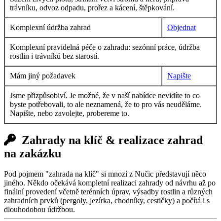
trávníku, odvoz odpadu, prořez a kácení, štěpkování.
Komplexní údržba zahrad
Objednat
Komplexní pravidelná péče o zahradu: sezónní práce, údržba
rostlin i trávníků bez starostí.
Mám jiný požadavek
Napište
Jsme přizpůsobiví. Je možné, že v naší nabídce nevidíte to co
byste potřebovali, to ale neznamená, že to pro vás neuděláme.
Napište, nebo zavolejte, probereme to.
Zahrady na klíč & realizace zahrad
na zakázku
Pod pojmem "zahrada na klíč" si mnozí z Nučic představují něco
jiného. Někdo očekává kompletní realizaci zahrady od návrhu až po
finální provedení včetně terénních úprav, výsadby rostlin a různých
zahradních prvků (pergoly, jezírka, chodníky, cestičky) a počítá i s
dlouhodobou údržbou.