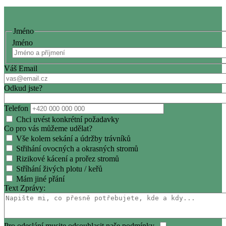
Jméno
Jméno
Váš Email
Odkud jste?
Telefon
Chci uvést konkrétní požadavky
Co pro vás můžeme udělat?
Vše kolem sekání a údržby trávníků
Střihání ovocných a okrasných stromů
Rizikové kácení a prořez stromů
Stříhání živých plotu / keřů
Mám jiné přání
Text Zprávy:
Pro odeslání musite odsouhlasit naše podmínky.