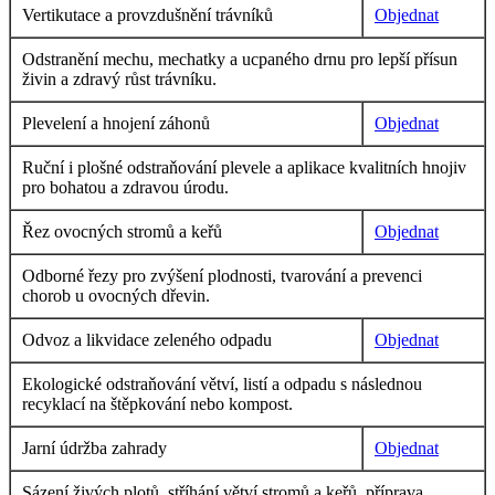
Vertikutace a provzdušnění trávníků
Objednat
Odstranění mechu, mechatky a ucpaného drnu pro lepší přísun
živin a zdravý růst trávníku.
Plevelení a hnojení záhonů
Objednat
Ruční i plošné odstraňování plevele a aplikace kvalitních hnojiv
pro bohatou a zdravou úrodu.
Řez ovocných stromů a keřů
Objednat
Odborné řezy pro zvýšení plodnosti, tvarování a prevenci
chorob u ovocných dřevin.
Odvoz a likvidace zeleného odpadu
Objednat
Ekologické odstraňování větví, listí a odpadu s následnou
recyklací na štěpkování nebo kompost.
Jarní údržba zahrady
Objednat
Sázení živých plotů, stříhání větví stromů a keřů, příprava