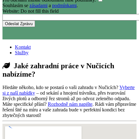
Souhlasím se
zásadami
a
podmínkami
.
Website: Do not fill this field
Kontakt
Služby
Jaké zahradní práce v Nučicích
nabízíme?
Hledáte někoho, kdo se postará o vaši zahradu v Nučicích?
Vyberte
si z naší nabídky
– od sekání a hnojení trávníku, přes tvarování
živých plotů a odborný řez stromů až po odvoz zeleného odpadu.
Máte specifické přání?
Rozhodně nám napište
. Rádi vám připravíme
řešení šité na míru a vaše zahrada bude v perfektní kondici bez
zbytečných starostí!