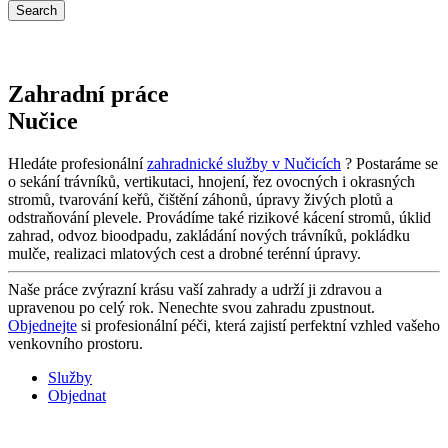
Zahradní práce
Nučice
Hledáte profesionální
zahradnické služby v Nučicích
? Postaráme se
o sekání trávníků, vertikutaci, hnojení, řez ovocných i okrasných
stromů, tvarování keřů, čištění záhonů, úpravy živých plotů a
odstraňování plevele. Provádíme také rizikové kácení stromů, úklid
zahrad, odvoz bioodpadu, zakládání nových trávníků, pokládku
mulče, realizaci mlatových cest a drobné terénní úpravy.
Naše práce zvýrazní krásu vaší zahrady a udrží ji zdravou a
upravenou po celý rok. Nenechte svou zahradu zpustnout.
Objednejte
si profesionální péči, která zajistí perfektní vzhled vašeho
venkovního prostoru.
Služby
Objednat