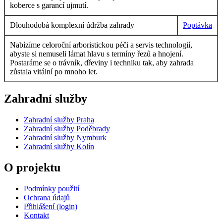
koberce s garancí ujmutí.
Dlouhodobá komplexní údržba zahrady
Poptávka
Nabízíme celoroční arboristickou péči a servis technologií,
abyste si nemuseli lámat hlavu s termíny řezů a hnojení.
Postaráme se o trávník, dřeviny i techniku tak, aby zahrada
zůstala vitální po mnoho let.
Zahradní služby
Zahradní služby Praha
Zahradní služby Poděbrady
Zahradní služby Nymburk
Zahradní služby Kolín
O projektu
Podmínky použití
Ochrana údajů
Přihlášení (login)
Kontakt