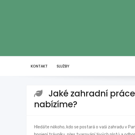
KONTAKT
SLUŽBY
Jaké zahradní práce
nabízíme?
Hledáte někoho, kdo se postará o vaši zahradu v 
hnojení trávníku, přes tvarování živých plotů a od