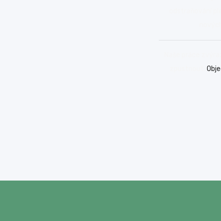
odstraňování ple
nových
Naše práce zvýraz
zpustnout.
Obje