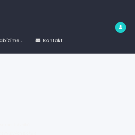
abízíme
Kontakt
sekání trávníků,
ravy živých plotů a