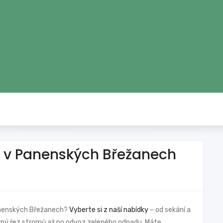
 v Panenských Břežanech
Panenských Břežanech?
Vyberte si z naší nabídky
– od sekání a
borný řez stromů až po odvoz zeleného odpadu. Máte