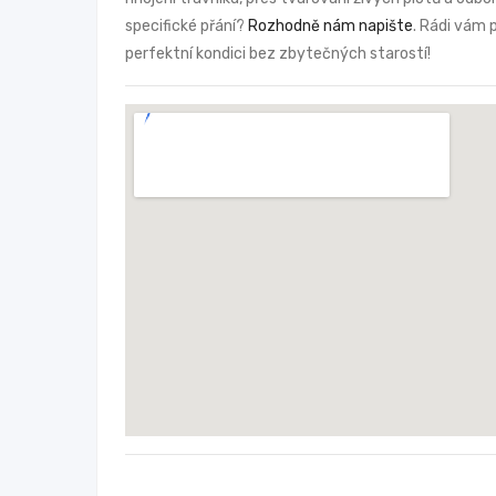
specifické přání?
Rozhodně nám napište
. Rádi vám 
perfektní kondici bez zbytečných starostí!