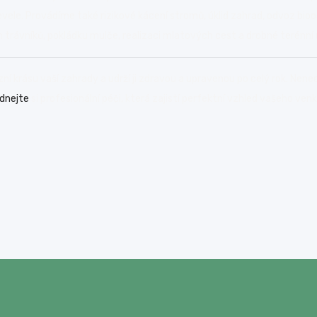
vele. Provádíme také rizikové kácení stromů, úklid zahrad, odvoz bio
 trávníků, pokládku mulče, realizaci mlatových cest a drobné terénní 
ní krásu vaší zahrady a udrží ji zdravou a upravenou po celý rok. Nen
dnejte
si profesionální péči, která zajistí perfektní vzhled vašeho ven