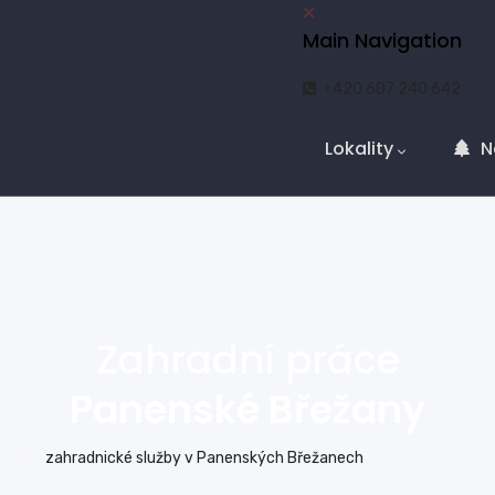
Main Navigation
+420 607 240 642
Lokality
N
Zahradní práce
Panenské Břežany
ionální
zahradnické služby v Panenských Břežanech
? Postaráme se o 
ní, řez ovocných i okrasných stromů, tvarování keřů, čištění záhonů, úp