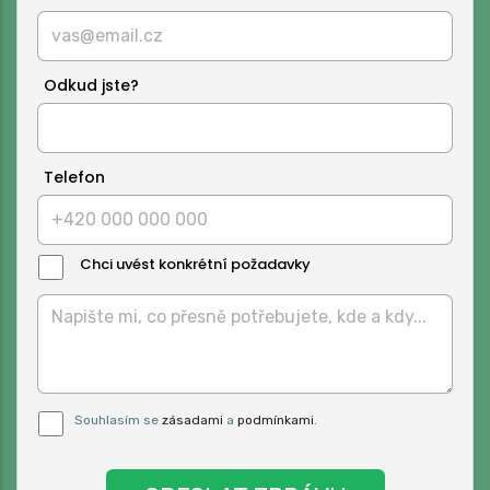
Odkud jste?
Telefon
Chci uvést konkrétní požadavky
Text
Zprávy:
Pro odeslání musite odsouhlasit naše
Souhlasím se
zásadami
a
podmínkami
.
podmínky.