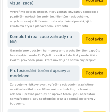
Poptávka
vizualizace)
Vytvoříme detailní projekt, který zabrání chybám v koncepci a
pozdějším nákladným změnám. Klientům nasloucháme,
abychom se ujistili, že návrh zahrady plně odpovídá jejich
životnímu stylu a plánovanému rozpočtu.
Kompletní realizace zahrady na
Poptávka
klíč
Garantujeme dodržení harmonogramu a schváleného rozpočtu
bez skrytých nákladů. Zajistíme veškeré dodávky materiálů a
kvalitní provedení prací, které navazují na schválený projekt.
Profesionální terénní úpravy a
Poptávka
modelace
Zpracujeme rizikový svah, vyřešíme odvodnění a zajistíme
navážku kvalitního certifikovaného substrátu, ne levného
odpadu. Správné postupy při úpravě terénu jsou naprostou
samozřejmostí, aby se předešlo erozi a podmáčení terénu v
budoucnu.