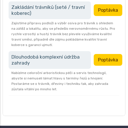
Zakládání trávníků (seté / travní
Poptávka
koberec)
Zajistíme přípravu podloží a výběr osiva pro trávník s ohledem
na zátěž a lokalitu, aby se předešlo nerovnoměrnému růstu. Pro
rychle vzrostlý a hustý trávník bez plevele využíváme kvalitní
travní směsi, případně dle zájmu pokládáme kvalitní travní
koberce s garancí ujmutí.
Dlouhodobá komplexní údržba
Poptávka
zahrady
Nabízíme celoroční arboristickou péči a servis technologií,
abyste si nemuseli lámat hlavu s termíny řezů a hnojení.
Postaráme se o trávník, dřeviny i techniku tak, aby zahrada
zůstala vitální po mnoho let.