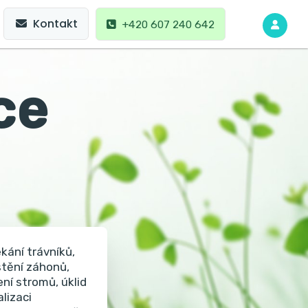
Kontakt
+420 607 240 642
ce
kání trávníků,
štění záhonů,
ní stromů, úklid
lizaci