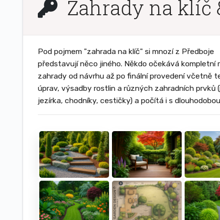
Zahrady na klíč 
Pod pojmem "zahrada na klíč" si mnozí z Předboje
představují něco jiného. Někdo očekává kompletní r
zahrady od návrhu až po finální provedení včetně t
úprav, výsadby rostlin a různých zahradních prvků (
jezírka, chodníky, cestičky) a počítá i s dlouhodobo