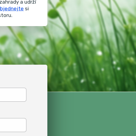
zahrady a udrží
bjednejte
si
storu.