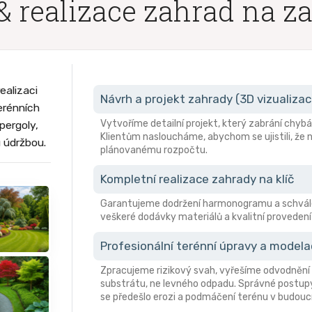
& realizace zahrad na z
ealizaci
Návrh a projekt zahrady (3D vizualizac
erénních
Vytvoříme detailní projekt, který zabrání ch
pergoly,
Klientům nasloucháme, abychom se ujistili, že n
u údržbou.
plánovanému rozpočtu.
Kompletní realizace zahrady na klíč
Garantujeme dodržení harmonogramu a schvále
veškeré dodávky materiálů a kvalitní provedení 
Profesionální terénní úpravy a model
Zpracujeme rizikový svah, vyřešíme odvodnění 
substrátu, ne levného odpadu. Správné postupy
se předešlo erozi a podmáčení terénu v budouc