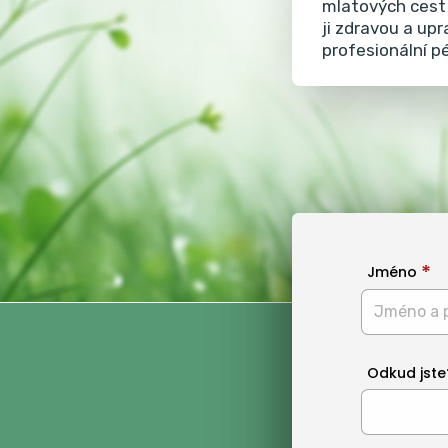
mlatových cest 
ji zdravou a up
profesionální p
Jméno
Odkud jste