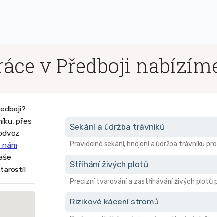
áce v Předboji nabízím
ředboji?
níku, přes
Sekání a údržba trávníků
 odvoz
Pravidelné sekání, hnojení a údržba trávníku pr
 nám
vaše
Stříhání živých plotů
tarostí!
Precizní tvarování a zastřihávání živých plotů 
Rizikové kácení stromů