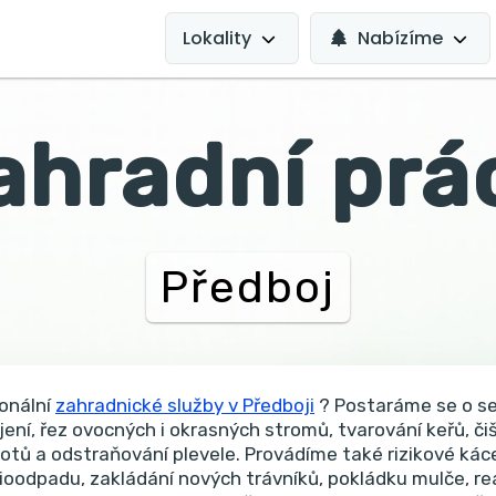
MAIN
NAVIGATION
Lokality
Nabízíme
ahradní prá
Předboj
onální
zahradnické služby v Předboji
? Postaráme se o se
jení, řez ovocných i okrasných stromů, tvarování keřů, či
lotů a odstraňování plevele. Provádíme také rizikové káce
ioodpadu, zakládání nových trávníků, pokládku mulče, rea