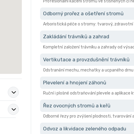
Profesionální kácení stromů ve stísněných či
Odborný prořez a ošetření stromů
Arboristická péče o stromy: tvarový, zdravotní 
Zakládání trávníků a zahrad
Kompletní založení trávníku a zahrady od výsad
Vertikutace a provzdušnění trávníků
Odstranění mechu, mechatky a ucpaného drnu pro
Plevelení a hnojení záhonů
Ruční i plošné odstraňování plevele a aplikace 
Řez ovocných stromů a keřů
Odborné řezy pro zvýšení plodnosti, tvarování 
Odvoz a likvidace zeleného odpadu