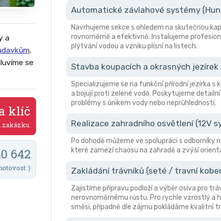
Automatické závlahové systémy (Hunte
Navrhujeme sekce s ohledem na skutečnou kapa
rovnoměrně a efektivně. Instalujeme profesion
y a
plýtvání vodou a vzniku plísní na listech.
žadavkům
.
luvíme se
Stavba koupacích a okrasných jezírek
Specializujeme se na funkční přírodní jezírka s
a bojují proti zelené vodě. Poskytujeme detailní
problémy s únikem vody nebo neprůhledností.
a klíč
Realizace zahradního osvětlení (12V 
a zakázku.
Po dohodě můžeme ve spolupráci s odborníky n
které zamezí chaosu na zahradě a zvýší orient
40 642
hotovost :)
Zakládání trávníků (seté / travní kobe
Zajistíme přípravu podloží a výběr osiva pro trá
nerovnoměrnému růstu. Pro rychle vzrostlý a hu
směsi, případně dle zájmu pokládáme kvalitní tr