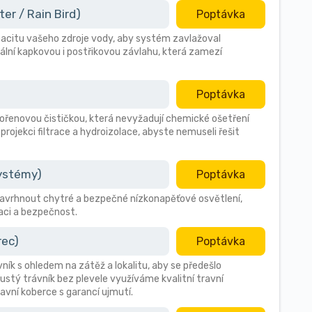
r / Rain Bird)
Poptávka
citu vašeho zdroje vody, aby systém zavlažoval
ální kapkovou i postřikovou závlahu, která zamezí
Poptávka
 kořenovou čističkou, která nevyžadují chemické ošetření
 projekci filtrace a hydroizolace, abyste nemuseli řešit
systémy)
Poptávka
avrhnout chytré a bezpečné nízkonapěťové osvětlení,
aci a bezpečnost.
rec)
Poptávka
vník s ohledem na zátěž a lokalitu, aby se předešlo
stý trávník bez plevele využíváme kvalitní travní
avní koberce s garancí ujmutí.