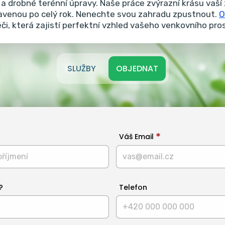
a drobné terénní úpravy.
Naše práce zvýrazní krásu vaší 
ravenou po celý rok. Nenechte svou zahradu zpustnout.
O
éči, která zajistí perfektní vzhled vašeho venkovního pro
SLUŽBY
OBJEDNAT
Váš Email
?
Telefon