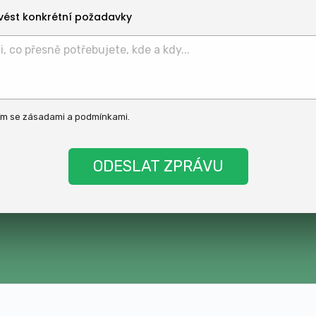
vést konkrétní požadavky
ím se
zásadami
a
podmínkami
.
t