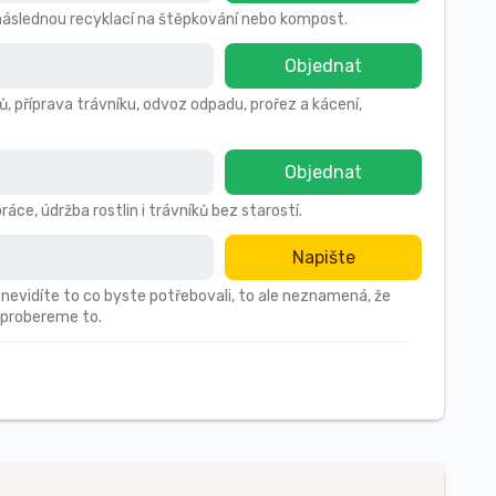
s následnou recyklací na štěpkování nebo kompost.
Objednat
ů, příprava trávníku, odvoz odpadu, prořez a kácení,
Objednat
áce, údržba rostlin i trávníků bez starostí.
Napište
 nevidíte to co byste potřebovali, to ale neznamená, že
 probereme to.