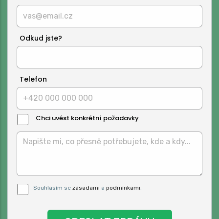
Odkud jste?
Telefon
Chci uvést konkrétní požadavky
Text
Zprávy:
Pro odeslání musite odsouhlasit naše
Souhlasím se
zásadami
a
podmínkami
.
podmínky.