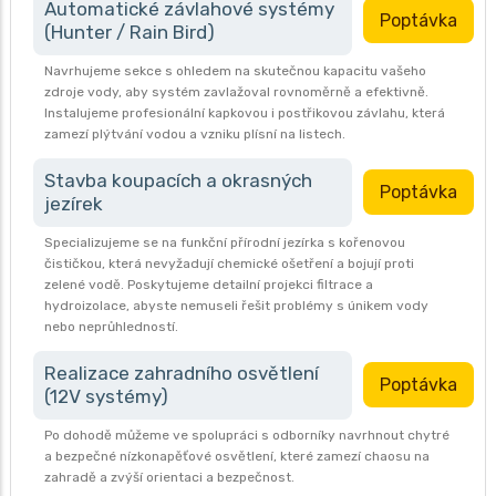
Automatické závlahové systémy
Poptávka
(Hunter / Rain Bird)
Navrhujeme sekce s ohledem na skutečnou kapacitu vašeho
zdroje vody, aby systém zavlažoval rovnoměrně a efektivně.
Instalujeme profesionální kapkovou i postřikovou závlahu, která
zamezí plýtvání vodou a vzniku plísní na listech.
Stavba koupacích a okrasných
Poptávka
jezírek
Specializujeme se na funkční přírodní jezírka s kořenovou
čističkou, která nevyžadují chemické ošetření a bojují proti
zelené vodě. Poskytujeme detailní projekci filtrace a
hydroizolace, abyste nemuseli řešit problémy s únikem vody
nebo neprůhledností.
Realizace zahradního osvětlení
Poptávka
(12V systémy)
Po dohodě můžeme ve spolupráci s odborníky navrhnout chytré
a bezpečné nízkonapěťové osvětlení, které zamezí chaosu na
zahradě a zvýší orientaci a bezpečnost.