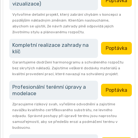
Poptávka
vizualizace)
Vytvoříme detailní projekt, který zabrání chybám v koncepci a
pozdějším nákladným změnám. Klientům nasloucháme,
abychom se ujistili, že návrh zahrady plně odpovídá jejich
životnímu stylu a plánovanému rozpočtu.
Kompletní realizace zahrady na
Poptávka
klíč
Garantujeme dodržení harmonogramu a schváleného rozpočtu
bez skrytých nákladů. Zajistíme veškeré dodávky materiálů a
kvalitní provedení prací, které navazují na schválený projekt.
Profesionální terénní úpravy a
Poptávka
modelace
Zpracujeme rizikový svah, vyřešíme odvodnění a zajistíme
navážku kvalitního certifikovaného substrátu, ne levného
odpadu. Správné postupy při úpravě terénu jsou naprostou
samozřejmostí, aby se předešlo erozi a podmáčení terénu v
budoucnu.