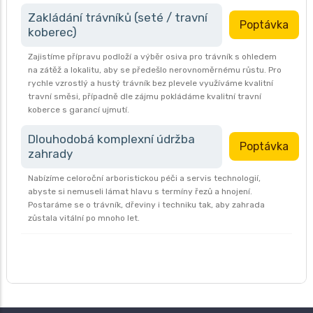
Zakládání trávníků (seté / travní
Poptávka
koberec)
Zajistíme přípravu podloží a výběr osiva pro trávník s ohledem
na zátěž a lokalitu, aby se předešlo nerovnoměrnému růstu. Pro
rychle vzrostlý a hustý trávník bez plevele využíváme kvalitní
travní směsi, případně dle zájmu pokládáme kvalitní travní
koberce s garancí ujmutí.
Dlouhodobá komplexní údržba
Poptávka
zahrady
Nabízíme celoroční arboristickou péči a servis technologií,
abyste si nemuseli lámat hlavu s termíny řezů a hnojení.
Postaráme se o trávník, dřeviny i techniku tak, aby zahrada
zůstala vitální po mnoho let.