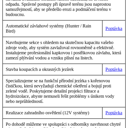
odpadu. Správné postupy při úpravě terénu jsou naprostou
samozřejmostí, aby se předešlo erozi a podmáčení terénu v
budoucnu.
Automatické závlahové systémy (Hunter / Rain
Poptávka
Bird)
Navrhujeme sekce s ohledem na skutečnou kapacitu vašeho
zdroje vody, aby systém zavlažoval rovnoměrně a efektivně.
Instalujeme profesionální kapkovou i postřikovou závlahu, která
zamezí plýtvání vodou a vzniku plísní na listech.
Stavba koupacích a okrasných jezírek
Poptávka
Specializujeme se na funkční přírodní jezírka s kořenovou
čističkou, která nevyžadují chemické ošetření a bojují proti
zelené vodě. Poskytujeme detailní projekci filtrace a
hydroizolace, abyste nemuseli řešit problémy s únikem vody
nebo neprůhledností.
Realizace zahradního osvětlení (12V systémy)
Poptávka
Po dohodě můžeme ve spolupráci s odborníky navrhnout chytré