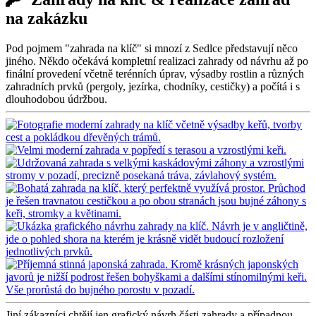
na zakázku
Pod pojmem "zahrada na klíč" si mnozí z Sedlce představují něco
jiného. Někdo očekává kompletní realizaci zahrady od návrhu až po
finální provedení včetně terénních úprav, výsadby rostlin a různých
zahradních prvků (pergoly, jezírka, chodníky, cestičky) a počítá i s
dlouhodobou údržbou.
Jiní zákazníci chtějí jen grafický návrh části zahrady a případnou