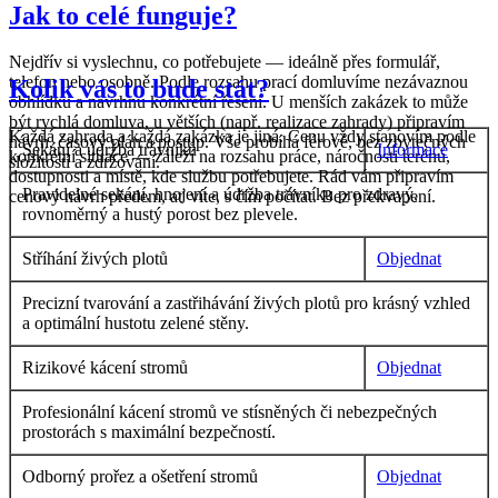
Jak to celé funguje?
Nejdřív si vyslechnu, co potřebujete — ideálně přes formulář,
telefon nebo osobně. Podle rozsahu prací domluvíme nezávaznou
Kolik vás to bude stát?
obhlídku a navrhnu konkrétní řešení. U menších zakázek to může
být rychlá domluva, u větších (např. realizace zahrady) připravím
Každá zahrada a každá zakázka je jiná. Cenu vždy stanovím podle
návrh, časový plán a postup. Vše probíhá férově, bez zbytečných
Sekání a údržba trávníků
Informace
konkrétní situace — záleží na rozsahu práce, náročnosti terénu,
složitostí a zdržování.
dostupnosti a místě, kde službu potřebujete. Rád vám připravím
Pravidelné sekání, hnojení a údržba trávníku pro zdravý,
cenový návrh předem, ať víte, s čím počítat. Bez překvapení.
rovnoměrný a hustý porost bez plevele.
Stříhání živých plotů
Objednat
Precizní tvarování a zastřihávání živých plotů pro krásný vzhled
a optimální hustotu zelené stěny.
Rizikové kácení stromů
Objednat
Profesionální kácení stromů ve stísněných či nebezpečných
prostorách s maximální bezpečností.
Odborný prořez a ošetření stromů
Objednat