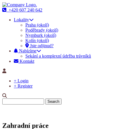
+420 607 240 642
Main
Lokality
navigation
Praha (okolí)
Poděbrady (okolí)
Nymburk (okolí)
Kolín (okolí)
Jste odjinud?
Nabízíme
Sekání a komplexní údržba trávníků
Kontakt
+ Login
+ Register
Search
Zahradní práce