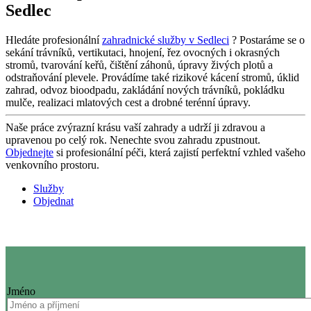
Sedlec
Hledáte profesionální
zahradnické služby v Sedleci
? Postaráme se o
sekání trávníků, vertikutaci, hnojení, řez ovocných i okrasných
stromů, tvarování keřů, čištění záhonů, úpravy živých plotů a
odstraňování plevele. Provádíme také rizikové kácení stromů, úklid
zahrad, odvoz bioodpadu, zakládání nových trávníků, pokládku
mulče, realizaci mlatových cest a drobné terénní úpravy.
Naše práce zvýrazní krásu vaší zahrady a udrží ji zdravou a
upravenou po celý rok. Nenechte svou zahradu zpustnout.
Objednejte
si profesionální péči, která zajistí perfektní vzhled vašeho
venkovního prostoru.
Služby
Objednat
Jméno
Jméno