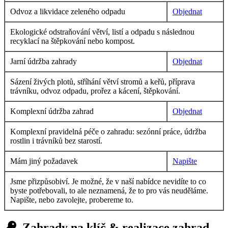
Odvoz a likvidace zeleného odpadu
Objednat
Ekologické odstraňování větví, listí a odpadu s následnou
recyklací na štěpkování nebo kompost.
Jarní údržba zahrady
Objednat
Sázení živých plotů, stříhání větví stromů a keřů, příprava
trávníku, odvoz odpadu, prořez a kácení, štěpkování.
Komplexní údržba zahrad
Objednat
Komplexní pravidelná péče o zahradu: sezónní práce, údržba
rostlin i trávníků bez starostí.
Mám jiný požadavek
Napište
Jsme přizpůsobiví. Je možné, že v naší nabídce nevidíte to co
byste potřebovali, to ale neznamená, že to pro vás neuděláme.
Napište, nebo zavolejte, probereme to.
Zahrady na klíč & realizace zahrad