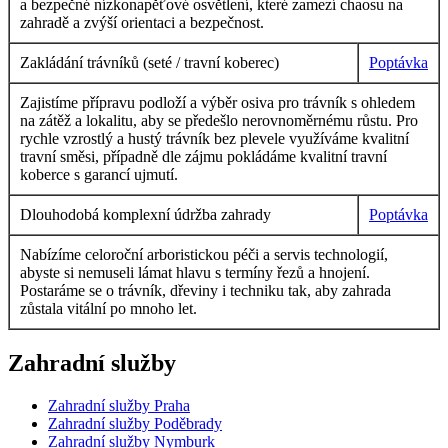
a bezpečné nízkonapěťové osvětlení, které zamezí chaosu na
zahradě a zvýší orientaci a bezpečnost.
Zakládání trávníků (seté / travní koberec)
Poptávka
Zajistíme přípravu podloží a výběr osiva pro trávník s ohledem
na zátěž a lokalitu, aby se předešlo nerovnoměrnému růstu. Pro
rychle vzrostlý a hustý trávník bez plevele využíváme kvalitní
travní směsi, případně dle zájmu pokládáme kvalitní travní
koberce s garancí ujmutí.
Dlouhodobá komplexní údržba zahrady
Poptávka
Nabízíme celoroční arboristickou péči a servis technologií,
abyste si nemuseli lámat hlavu s termíny řezů a hnojení.
Postaráme se o trávník, dřeviny i techniku tak, aby zahrada
zůstala vitální po mnoho let.
Zahradní služby
Zahradní služby Praha
Zahradní služby Poděbrady
Zahradní služby Nymburk