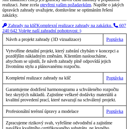
realizaci. Jsme zcela
otevřeni vašim požadavkům
. Napište o jakých
úpravách zahrady uvažujete, domluvíme se optimáním řešení
zakázky.
Zahrady na klíč
Komplexní realizace zahrady na zakázku.
607
240 642
Volejte naší zahradní pohotovost :)
Návrh a projekt zahrady (3D vizualizace)
Poptávka
Vytvoříme detailní projekt, který zabrání chybám v koncepci a
pozdějším nákladným změnám. Klientům nasloucháme,
abychom se ujistili, že návrh zahrady plně odpovídá jejich
životnímu stylu a plánovanému rozpočtu.
Kompletní realizace zahrady na klíč
Poptávka
Garantujeme dodržení harmonogramu a schváleného rozpočtu
bez skrytých nákladů. Zajistíme veškeré dodávky materiálů a
kvalitní provedení prací, které navazují na schválený projekt.
Profesionální terénní úpravy a modelace
Poptávka
Zpracujeme rizikový svah, vyřešíme odvodnění a zajistíme
navážku kvalitního certifikovaného substrátu, ne levného