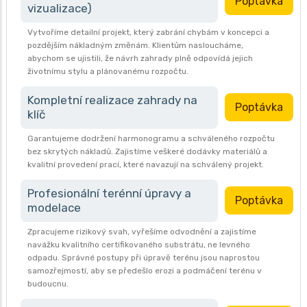
Poptávka
vizualizace)
Vytvoříme detailní projekt, který zabrání chybám v koncepci a
pozdějším nákladným změnám. Klientům nasloucháme,
abychom se ujistili, že návrh zahrady plně odpovídá jejich
životnímu stylu a plánovanému rozpočtu.
Kompletní realizace zahrady na
Poptávka
klíč
Garantujeme dodržení harmonogramu a schváleného rozpočtu
bez skrytých nákladů. Zajistíme veškeré dodávky materiálů a
kvalitní provedení prací, které navazují na schválený projekt.
Profesionální terénní úpravy a
Poptávka
modelace
Zpracujeme rizikový svah, vyřešíme odvodnění a zajistíme
navážku kvalitního certifikovaného substrátu, ne levného
odpadu. Správné postupy při úpravě terénu jsou naprostou
samozřejmostí, aby se předešlo erozi a podmáčení terénu v
budoucnu.