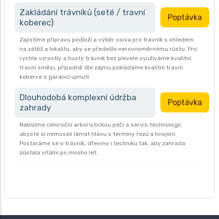
Zakládání trávníků (seté / travní
Poptávka
koberec)
Zajistíme přípravu podloží a výběr osiva pro trávník s ohledem
na zátěž a lokalitu, aby se předešlo nerovnoměrnému růstu. Pro
rychle vzrostlý a hustý trávník bez plevele využíváme kvalitní
travní směsi, případně dle zájmu pokládáme kvalitní travní
koberce s garancí ujmutí.
Dlouhodobá komplexní údržba
Poptávka
zahrady
Nabízíme celoroční arboristickou péči a servis technologií,
abyste si nemuseli lámat hlavu s termíny řezů a hnojení.
Postaráme se o trávník, dřeviny i techniku tak, aby zahrada
zůstala vitální po mnoho let.