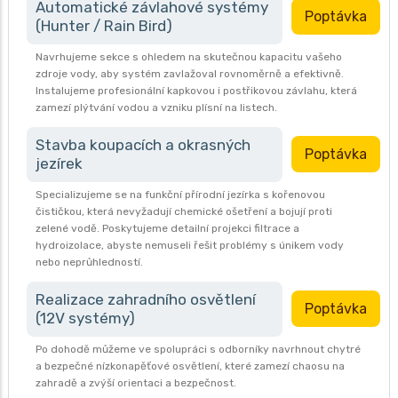
Automatické závlahové systémy
Poptávka
(Hunter / Rain Bird)
Navrhujeme sekce s ohledem na skutečnou kapacitu vašeho
zdroje vody, aby systém zavlažoval rovnoměrně a efektivně.
Instalujeme profesionální kapkovou i postřikovou závlahu, která
zamezí plýtvání vodou a vzniku plísní na listech.
Stavba koupacích a okrasných
Poptávka
jezírek
Specializujeme se na funkční přírodní jezírka s kořenovou
čističkou, která nevyžadují chemické ošetření a bojují proti
zelené vodě. Poskytujeme detailní projekci filtrace a
hydroizolace, abyste nemuseli řešit problémy s únikem vody
nebo neprůhledností.
Realizace zahradního osvětlení
Poptávka
(12V systémy)
Po dohodě můžeme ve spolupráci s odborníky navrhnout chytré
a bezpečné nízkonapěťové osvětlení, které zamezí chaosu na
zahradě a zvýší orientaci a bezpečnost.