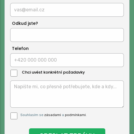
Odkud jste?
Telefon
Chci uvést konkrétní požadavky
Text
Zprávy:
Pro odeslání musite odsouhlasit naše
Souhlasím se
zásadami
a
podmínkami
.
podmínky.