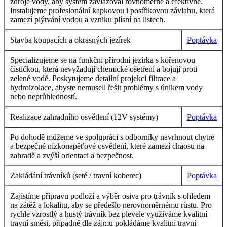
zdroje vody, aby systém zavlažoval rovnoměrně a efektivně.
Instalujeme profesionální kapkovou i postřikovou závlahu, která
zamezí plýtvání vodou a vzniku plísní na listech.
Stavba koupacích a okrasných jezírek
Poptávka
Specializujeme se na funkční přírodní jezírka s kořenovou
čističkou, která nevyžadují chemické ošetření a bojují proti
zelené vodě. Poskytujeme detailní projekci filtrace a
hydroizolace, abyste nemuseli řešit problémy s únikem vody
nebo neprůhledností.
Realizace zahradního osvětlení (12V systémy)
Poptávka
Po dohodě můžeme ve spolupráci s odborníky navrhnout chytré
a bezpečné nízkonapěťové osvětlení, které zamezí chaosu na
zahradě a zvýší orientaci a bezpečnost.
Zakládání trávníků (seté / travní koberec)
Poptávka
Zajistíme přípravu podloží a výběr osiva pro trávník s ohledem
na zátěž a lokalitu, aby se předešlo nerovnoměrnému růstu. Pro
rychle vzrostlý a hustý trávník bez plevele využíváme kvalitní
travní směsi, případně dle zájmu pokládáme kvalitní travní