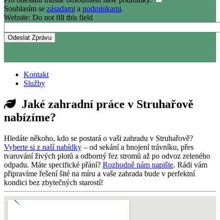
Souhlasím se
zásadami
a
podmínkami
.
Website: Do not fill this field
Kontakt
Služby
Jaké zahradní práce v Struhařově
nabízíme?
Hledáte někoho, kdo se postará o vaši zahradu v Struhařově?
Vyberte si z naší nabídky
– od sekání a hnojení trávníku, přes
tvarování živých plotů a odborný řez stromů až po odvoz zeleného
odpadu. Máte specifické přání?
Rozhodně nám napište
. Rádi vám
připravíme řešení šité na míru a vaše zahrada bude v perfektní
kondici bez zbytečných starostí!