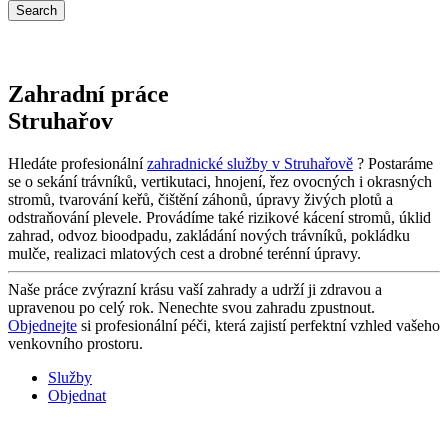
Zahradní práce
Struhařov
Hledáte profesionální
zahradnické služby v Struhařově
? Postaráme
se o sekání trávníků, vertikutaci, hnojení, řez ovocných i okrasných
stromů, tvarování keřů, čištění záhonů, úpravy živých plotů a
odstraňování plevele. Provádíme také rizikové kácení stromů, úklid
zahrad, odvoz bioodpadu, zakládání nových trávníků, pokládku
mulče, realizaci mlatových cest a drobné terénní úpravy.
Naše práce zvýrazní krásu vaší zahrady a udrží ji zdravou a
upravenou po celý rok. Nenechte svou zahradu zpustnout.
Objednejte
si profesionální péči, která zajistí perfektní vzhled vašeho
venkovního prostoru.
Služby
Objednat