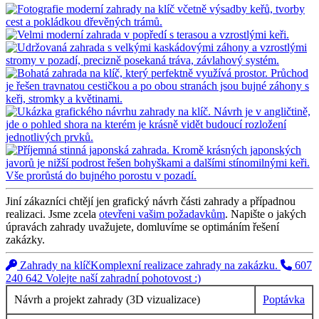
Jiní zákazníci chtějí jen grafický návrh části zahrady a případnou
realizaci. Jsme zcela
otevřeni vašim požadavkům
. Napište o jakých
úpravách zahrady uvažujete, domluvíme se optimáním řešení
zakázky.
Zahrady na klíč
Komplexní realizace zahrady na zakázku.
607
240 642
Volejte naší zahradní pohotovost :)
Návrh a projekt zahrady (3D vizualizace)
Poptávka