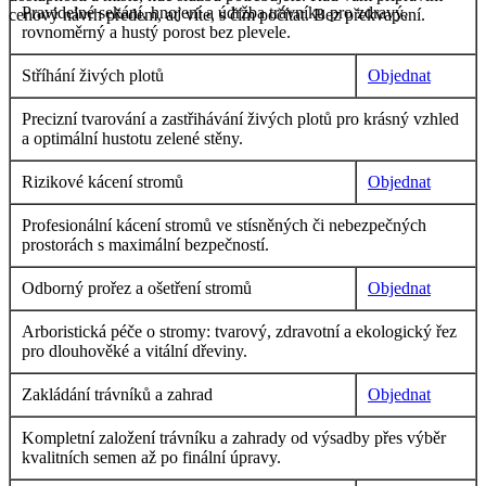
Pravidelné sekání, hnojení a údržba trávníku pro zdravý,
cenový návrh předem, ať víte, s čím počítat. Bez překvapení.
rovnoměrný a hustý porost bez plevele.
Stříhání živých plotů
Objednat
Precizní tvarování a zastřihávání živých plotů pro krásný vzhled
a optimální hustotu zelené stěny.
Rizikové kácení stromů
Objednat
Profesionální kácení stromů ve stísněných či nebezpečných
prostorách s maximální bezpečností.
Odborný prořez a ošetření stromů
Objednat
Arboristická péče o stromy: tvarový, zdravotní a ekologický řez
pro dlouhověké a vitální dřeviny.
Zakládání trávníků a zahrad
Objednat
Kompletní založení trávníku a zahrady od výsadby přes výběr
kvalitních semen až po finální úpravy.