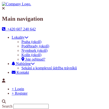
Main navigation
+420 607 240 642
Lokality
Praha (okolí)
Poděbrady (okolí)
Nymburk (okolí)
Kolín (okolí)
Jste odjinud?
Nabízíme
Sekání a komplexní údržba trávníků
Kontakt
+ Login
+ Register
Search