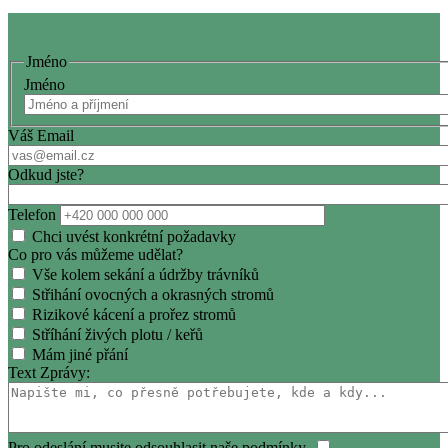
Jméno
Jméno
Váš Email
Odkud jste?
Telefon
Chci uvést konkrétní požadavky
Co pro vás můžeme udělat?
Vše kolem sekání a údržby trávníků
Střihání ovocných a okrasných stromů
Rizikové kácení a prořez stromů
Stříhání živých plotu / keřů
Mám jiné přání
Text Zprávy:
Pro odeslání musite odsouhlasit naše podmínky.