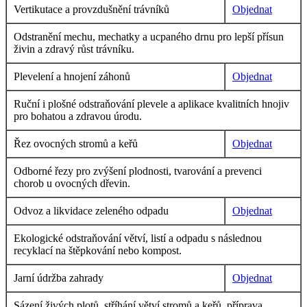
Vertikutace a provzdušnění trávníků
Objednat
Odstranění mechu, mechatky a ucpaného drnu pro lepší přísun
živin a zdravý růst trávníku.
Plevelení a hnojení záhonů
Objednat
Ruční i plošné odstraňování plevele a aplikace kvalitních hnojiv
pro bohatou a zdravou úrodu.
Řez ovocných stromů a keřů
Objednat
Odborné řezy pro zvýšení plodnosti, tvarování a prevenci
chorob u ovocných dřevin.
Odvoz a likvidace zeleného odpadu
Objednat
Ekologické odstraňování větví, listí a odpadu s následnou
recyklací na štěpkování nebo kompost.
Jarní údržba zahrady
Objednat
Sázení živých plotů, stříhání větví stromů a keřů, příprava