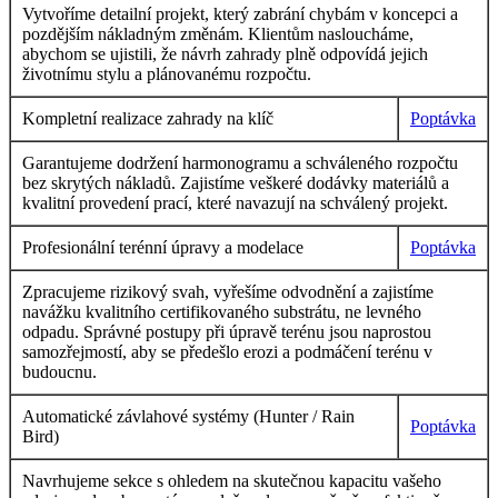
Vytvoříme detailní projekt, který zabrání chybám v koncepci a
pozdějším nákladným změnám. Klientům nasloucháme,
abychom se ujistili, že návrh zahrady plně odpovídá jejich
životnímu stylu a plánovanému rozpočtu.
Kompletní realizace zahrady na klíč
Poptávka
Garantujeme dodržení harmonogramu a schváleného rozpočtu
bez skrytých nákladů. Zajistíme veškeré dodávky materiálů a
kvalitní provedení prací, které navazují na schválený projekt.
Profesionální terénní úpravy a modelace
Poptávka
Zpracujeme rizikový svah, vyřešíme odvodnění a zajistíme
navážku kvalitního certifikovaného substrátu, ne levného
odpadu. Správné postupy při úpravě terénu jsou naprostou
samozřejmostí, aby se předešlo erozi a podmáčení terénu v
budoucnu.
Automatické závlahové systémy (Hunter / Rain
Poptávka
Bird)
Navrhujeme sekce s ohledem na skutečnou kapacitu vašeho