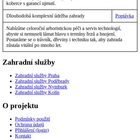
koberce s garancí ujmutí.
Dlouhodobá komplexní údržba zahrady
Poptávka
Nabízíme celoroční arboristickou péči a servis technologií,
abyste si nemuseli lámat hlavu s termíny řezů a hnojení.
Postaráme se o trávník, dřeviny i techniku tak, aby zahrada
zůstala vitální po mnoho let.
Zahradní služby
Zahradní služby Praha
Zahradní služby Poděbrady
Zahradní služby Nymburk
Zahradní služby Kolín
O projektu
Podmínky použití
Ochrana údajů
Přihlášení (login)
Kontakt