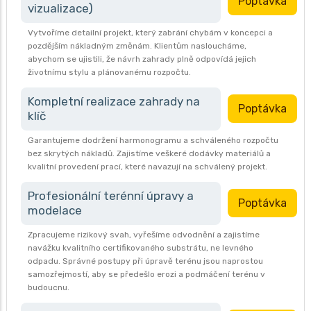
Poptávka
vizualizace)
Vytvoříme detailní projekt, který zabrání chybám v koncepci a
pozdějším nákladným změnám. Klientům nasloucháme,
abychom se ujistili, že návrh zahrady plně odpovídá jejich
životnímu stylu a plánovanému rozpočtu.
Kompletní realizace zahrady na
Poptávka
klíč
Garantujeme dodržení harmonogramu a schváleného rozpočtu
bez skrytých nákladů. Zajistíme veškeré dodávky materiálů a
kvalitní provedení prací, které navazují na schválený projekt.
Profesionální terénní úpravy a
Poptávka
modelace
Zpracujeme rizikový svah, vyřešíme odvodnění a zajistíme
navážku kvalitního certifikovaného substrátu, ne levného
odpadu. Správné postupy při úpravě terénu jsou naprostou
samozřejmostí, aby se předešlo erozi a podmáčení terénu v
budoucnu.