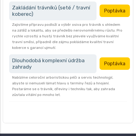
Zakládání trávníků (seté / travní
Poptávka
koberec)
Zajistíme přípravu podloží a výběr osiva pro trávník s ohledem
na zátěž a lokalitu, aby se předešlo nerovnoměrnému růstu. Pro
rychle vzrostlý a hustý trávník bez plevele využíváme kvalitní
travní směsi, případně dle zájmu pokládáme kvalitní travní
koberce s garancí ujmutí.
Dlouhodobá komplexní údržba
Poptávka
zahrady
Nabízíme celoroční arboristickou péči a servis technologií,
abyste si nemuseli lámat hlavu s termíny řezů a hnojení.
Postaráme se o trávník, dřeviny i techniku tak, aby zahrada
zůstala vitální po mnoho let.