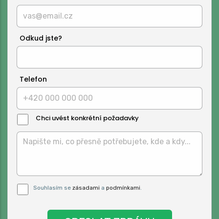
Odkud jste?
Telefon
Chci uvést konkrétní požadavky
Text
Zprávy:
Pro odeslání musite odsouhlasit naše
Souhlasím se
zásadami
a
podmínkami
.
podmínky.