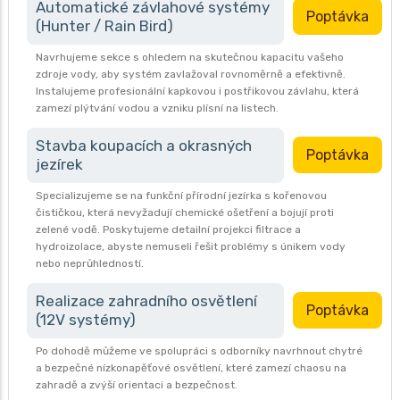
Automatické závlahové systémy
Poptávka
(Hunter / Rain Bird)
Navrhujeme sekce s ohledem na skutečnou kapacitu vašeho
zdroje vody, aby systém zavlažoval rovnoměrně a efektivně.
Instalujeme profesionální kapkovou i postřikovou závlahu, která
zamezí plýtvání vodou a vzniku plísní na listech.
Stavba koupacích a okrasných
Poptávka
jezírek
Specializujeme se na funkční přírodní jezírka s kořenovou
čističkou, která nevyžadují chemické ošetření a bojují proti
zelené vodě. Poskytujeme detailní projekci filtrace a
hydroizolace, abyste nemuseli řešit problémy s únikem vody
nebo neprůhledností.
Realizace zahradního osvětlení
Poptávka
(12V systémy)
Po dohodě můžeme ve spolupráci s odborníky navrhnout chytré
a bezpečné nízkonapěťové osvětlení, které zamezí chaosu na
zahradě a zvýší orientaci a bezpečnost.