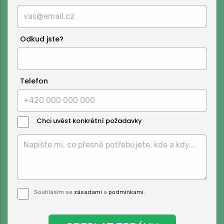
Odkud jste?
Telefon
Chci uvést konkrétní požadavky
Text
Zprávy:
Pro odeslání musite odsouhlasit naše
Souhlasím se
zásadami
a
podmínkami
.
podmínky.