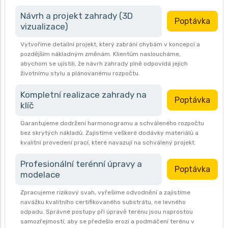
Návrh a projekt zahrady (3D
Poptávka
vizualizace)
Vytvoříme detailní projekt, který zabrání chybám v koncepci a
pozdějším nákladným změnám. Klientům nasloucháme,
abychom se ujistili, že návrh zahrady plně odpovídá jejich
životnímu stylu a plánovanému rozpočtu.
Kompletní realizace zahrady na
Poptávka
klíč
Garantujeme dodržení harmonogramu a schváleného rozpočtu
bez skrytých nákladů. Zajistíme veškeré dodávky materiálů a
kvalitní provedení prací, které navazují na schválený projekt.
Profesionální terénní úpravy a
Poptávka
modelace
Zpracujeme rizikový svah, vyřešíme odvodnění a zajistíme
navážku kvalitního certifikovaného substrátu, ne levného
odpadu. Správné postupy při úpravě terénu jsou naprostou
samozřejmostí, aby se předešlo erozi a podmáčení terénu v