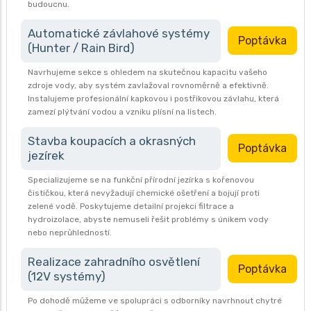
budoucnu.
Automatické závlahové systémy
Poptávka
(Hunter / Rain Bird)
Navrhujeme sekce s ohledem na skutečnou kapacitu vašeho
zdroje vody, aby systém zavlažoval rovnoměrně a efektivně.
Instalujeme profesionální kapkovou i postřikovou závlahu, která
zamezí plýtvání vodou a vzniku plísní na listech.
Stavba koupacích a okrasných
Poptávka
jezírek
Specializujeme se na funkční přírodní jezírka s kořenovou
čističkou, která nevyžadují chemické ošetření a bojují proti
zelené vodě. Poskytujeme detailní projekci filtrace a
hydroizolace, abyste nemuseli řešit problémy s únikem vody
nebo neprůhledností.
Realizace zahradního osvětlení
Poptávka
(12V systémy)
Po dohodě můžeme ve spolupráci s odborníky navrhnout chytré