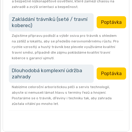
a bezpečné nízkonapěťové osvětlení, které zamezí chaosu na
zahradě a zvýší orientaci a bezpečnost.
Zakládání trávníků (seté / travní
Poptávka
koberec)
Zajistíme přípravu podloží a výběr osiva pro trávník s ohledem
na zátěž a lokalitu, aby se předešlo nerovnoměrnému růstu. Pro
rychle vzrostlý a hustý trávník bez plevele využíváme kvalitní
travní směsi, případně dle zájmu pokládáme kvalitní travní
koberce s garancí ujmutí.
Dlouhodobá komplexní údržba
Poptávka
zahrady
Nabízíme celoroční arboristickou péči a servis technologií,
abyste si nemuseli lámat hlavu s termíny řezů a hnojení.
Postaráme se o trávník, dřeviny i techniku tak, aby zahrada
zůstala vitální po mnoho let.