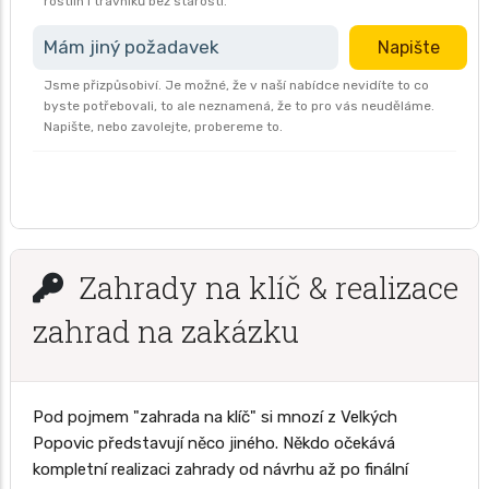
rostlin i trávníků bez starostí.
Mám jiný požadavek
Napište
Jsme přizpůsobiví. Je možné, že v naší nabídce nevidíte to co
byste potřebovali, to ale neznamená, že to pro vás neuděláme.
Napište, nebo zavolejte, probereme to.
Zahrady na klíč & realizace
zahrad na zakázku
Pod pojmem "zahrada na klíč" si mnozí z Velkých
Popovic představují něco jiného. Někdo očekává
kompletní realizaci zahrady od návrhu až po finální