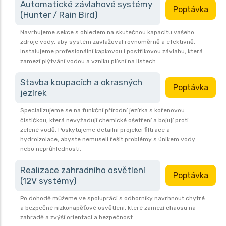
Automatické závlahové systémy
Poptávka
(Hunter / Rain Bird)
Navrhujeme sekce s ohledem na skutečnou kapacitu vašeho
zdroje vody, aby systém zavlažoval rovnoměrně a efektivně.
Instalujeme profesionální kapkovou i postřikovou závlahu, která
zamezí plýtvání vodou a vzniku plísní na listech.
Stavba koupacích a okrasných
Poptávka
jezírek
Specializujeme se na funkční přírodní jezírka s kořenovou
čističkou, která nevyžadují chemické ošetření a bojují proti
zelené vodě. Poskytujeme detailní projekci filtrace a
hydroizolace, abyste nemuseli řešit problémy s únikem vody
nebo neprůhledností.
Realizace zahradního osvětlení
Poptávka
(12V systémy)
Po dohodě můžeme ve spolupráci s odborníky navrhnout chytré
a bezpečné nízkonapěťové osvětlení, které zamezí chaosu na
zahradě a zvýší orientaci a bezpečnost.