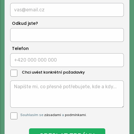
Odkud jste?
Telefon
Chci uvést konkrétní požadavky
Text
Zprávy:
Pro odeslání musite odsouhlasit naše
Souhlasím se
zásadami
a
podmínkami
.
podmínky.