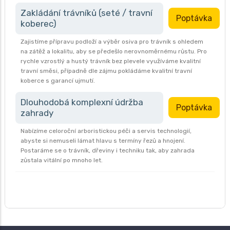
Zakládání trávníků (seté / travní
Poptávka
koberec)
Zajistíme přípravu podloží a výběr osiva pro trávník s ohledem
na zátěž a lokalitu, aby se předešlo nerovnoměrnému růstu. Pro
rychle vzrostlý a hustý trávník bez plevele využíváme kvalitní
travní směsi, případně dle zájmu pokládáme kvalitní travní
koberce s garancí ujmutí.
Dlouhodobá komplexní údržba
Poptávka
zahrady
Nabízíme celoroční arboristickou péči a servis technologií,
abyste si nemuseli lámat hlavu s termíny řezů a hnojení.
Postaráme se o trávník, dřeviny i techniku tak, aby zahrada
zůstala vitální po mnoho let.