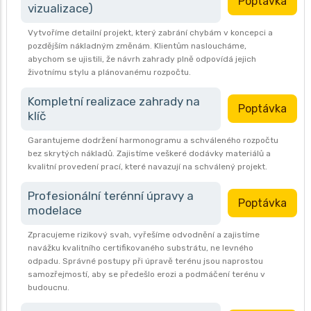
Poptávka
vizualizace)
Vytvoříme detailní projekt, který zabrání chybám v koncepci a
pozdějším nákladným změnám. Klientům nasloucháme,
abychom se ujistili, že návrh zahrady plně odpovídá jejich
životnímu stylu a plánovanému rozpočtu.
Kompletní realizace zahrady na
Poptávka
klíč
Garantujeme dodržení harmonogramu a schváleného rozpočtu
bez skrytých nákladů. Zajistíme veškeré dodávky materiálů a
kvalitní provedení prací, které navazují na schválený projekt.
Profesionální terénní úpravy a
Poptávka
modelace
Zpracujeme rizikový svah, vyřešíme odvodnění a zajistíme
navážku kvalitního certifikovaného substrátu, ne levného
odpadu. Správné postupy při úpravě terénu jsou naprostou
samozřejmostí, aby se předešlo erozi a podmáčení terénu v
budoucnu.