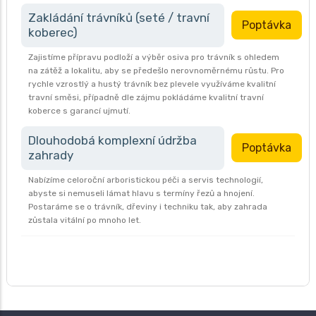
Zakládání trávníků (seté / travní
Poptávka
koberec)
Zajistíme přípravu podloží a výběr osiva pro trávník s ohledem
na zátěž a lokalitu, aby se předešlo nerovnoměrnému růstu. Pro
rychle vzrostlý a hustý trávník bez plevele využíváme kvalitní
travní směsi, případně dle zájmu pokládáme kvalitní travní
koberce s garancí ujmutí.
Dlouhodobá komplexní údržba
Poptávka
zahrady
Nabízíme celoroční arboristickou péči a servis technologií,
abyste si nemuseli lámat hlavu s termíny řezů a hnojení.
Postaráme se o trávník, dřeviny i techniku tak, aby zahrada
zůstala vitální po mnoho let.