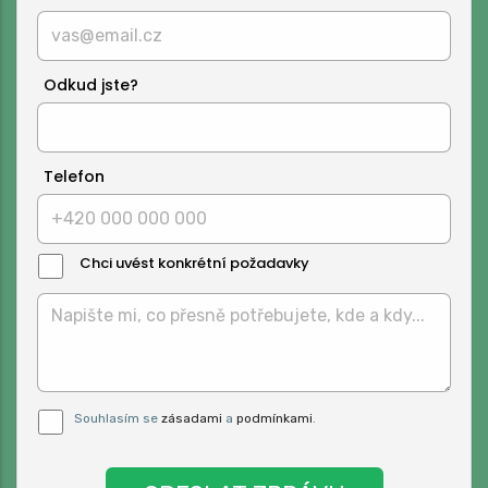
Odkud jste?
Telefon
Chci uvést konkrétní požadavky
Text
Zprávy:
Pro odeslání musite odsouhlasit naše
Souhlasím se
zásadami
a
podmínkami
.
podmínky.