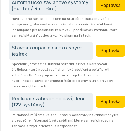
Automatické závlahové systémy
Poptávka
(Hunter / Rain Bird)
Navrhujeme sekce s ohledem na skutečnou kapacitu vašeho
zdroje vody, aby systém zavlažoval rovnoměrně a efektivně.
Instalujeme profesionální kapkovou i postřikovou závlahu, která
zamezí plýtvání vodou a vzniku plísní na listech.
Stavba koupacích a okrasných
Poptávka
jezírek
Specializujeme se na funkční přírodní jezírka s kořenovou
čističkou, která nevyžadují chemické ošetření a bojují proti
zelené vodě. Poskytujeme detailní projekci filtrace a
hydroizolace, abyste nemuseli řešit problémy s únikem vody
nebo neprůhledností.
Realizace zahradního osvětlení
Poptávka
(12V systémy)
Po dohodě můžeme ve spolupráci s odborníky navrhnout chytré
a bezpečné nízkonapěťové osvětlení, které zamezí chaosu na
zahradě a zvýší orientaci a bezpečnost.