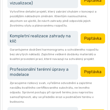
Poptávka
vizualizace)
Vytvoříme detailní projekt, který zabrání chybám v koncepci a
pozdějším nákladným změnám. Klientům nasloucháme,
abychom se ujistili, že návrh zahrady plně odpovídá jejich
životnímu stylu a plánovanému rozpočtu.
Kompletní realizace zahrady na
Poptávka
klíč
Garantujeme dodržení harmonogramu a schváleného rozpočtu
bez skrytých nákladů. Zajistíme veškeré dodávky materiálů a
kvalitní provedení prací, které navazují na schválený projekt.
Profesionální terénní úpravy a
Poptávka
modelace
Zpracujeme rizikový svah, vyřešíme odvodnění a zajistíme
navážku kvalitního certifikovaného substrátu, ne levného
odpadu. Správné postupy při úpravě terénu jsou naprostou
samozřejmostí, aby se předešlo erozi a podmáčení terénu v
budoucnu.