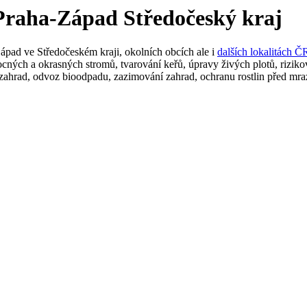
í Praha-Západ
Středočeský kraj
ápad ve Středočeském kraji, okolních obcích ale i
dalších lokalitách Č
ovocných a okrasných stromů, tvarování keřů, úpravy živých plotů, riziko
 zahrad, odvoz bioodpadu, zazimování zahrad, ochranu rostlin před mr