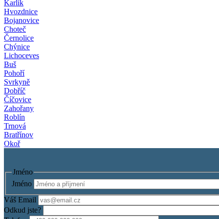
Karlík
Hvozdnice
Bojanovice
Choteč
Černolice
Chýnice
Lichoceves
Buš
Pohoří
Svrkyně
Dobříč
Číčovice
Zahořany
Roblín
Trnová
Bratřínov
Okoř
Jméno
Jméno
Váš Email
Odkud jste?