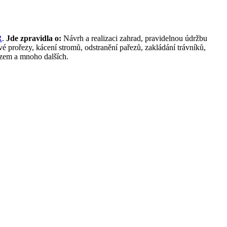
R
.
Jde zpravidla o:
Návrh a realizaci zahrad, pravidelnou údržbu
vé prořezy, kácení stromů, odstranění pařezů, zakládání trávníků,
azem a mnoho dalších.