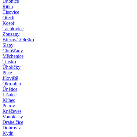
Úhonice
Řitka
Čisovice
Ořech
Kosoř
Tachlovice
Zbuzany
Březová-Oleško
Slapy
Chrášťany
Měchenice
Tursko
Úholičky
Ptice
Jíloviště
Okrouhlo
Únětice
Líšnice
Klínec
Petrov
Kněževes
Vonoklasy
Drahelčice
Dobrovíz
Kytín