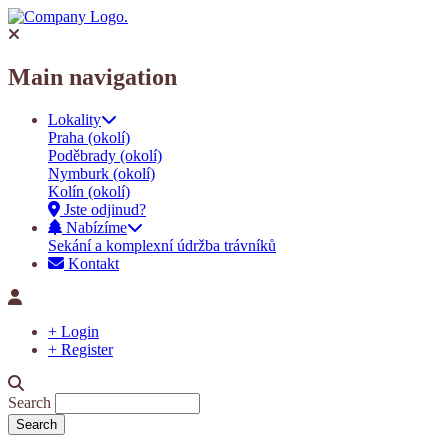
Main navigation
Lokality
Praha (okolí)
Poděbrady (okolí)
Nymburk (okolí)
Kolín (okolí)
Jste odjinud?
Nabízíme
Sekání a komplexní údržba trávníků
Kontakt
+ Login
+ Register
Search