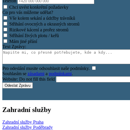
Telefon
Chci uvést konkrétní požadavky
Co pro vás můžeme udělat?
Vše kolem sekání a údržby trávníků
Střihání ovocných a okrasných stromů
Rizikové kácení a prořez stromů
Stříhání živých plotu / keřů
Mám jiné přání
Text Zprávy:
Pro odeslání musite odsouhlasit naše podmínky.
Souhlasím se
zásadami
a
podmínkami
.
Website: Do not fill this field
Zahradní služby
Zahradní služby Praha
Zahradní služby Poděbrady