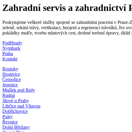
Zahradní servis a zahradnictv
Poskytujeme veškeré služby spojené se zahradními pracemi v Praze-Z
zeleně, sekání trávy, vertikutaci, hnojení a regeneraci trávníků, řez 
pokládky mulče, tvorbu mlatových cest, drobné terénní úpravy, úklid
Poděbrady
Nymburk
Praha
Kontakt
Roztoky
Hostivice
Černošice
Jesenice
Mníšek pod Brdy
Rudná
Jílové u Prahy
Libčice nad Vltavou
Dobřichovice
Psáry
Řevnice
Dolní Břežany