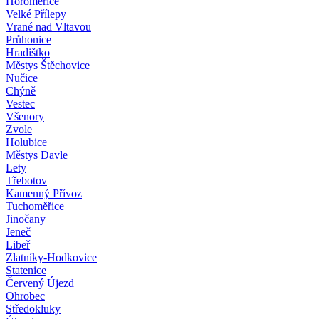
Horoměřice
Velké Přílepy
Vrané nad Vltavou
Průhonice
Hradištko
Městys Štěchovice
Nučice
Chýně
Vestec
Všenory
Zvole
Holubice
Městys Davle
Lety
Třebotov
Kamenný Přívoz
Tuchoměřice
Jinočany
Jeneč
Libeř
Zlatníky-Hodkovice
Statenice
Červený Újezd
Ohrobec
Středokluky